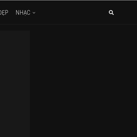
ĐẸP
NHẠC