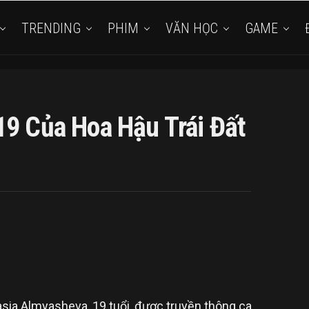
TRENDING
PHIM
VĂN HỌC
GAME
19 Của Hoa Hậu Trái Đất
sia Almyasheva, 19 tuổi, được truyền thông ca