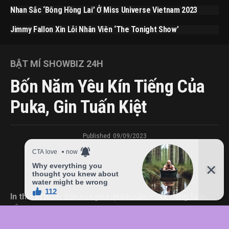
Nhan Sắc ‘bông Hồng Lai’ Ở Miss Universe Vietnam 2023
Jimmy Fallon Xin Lỗi Nhân Viên ‘The Tonight Show’
BẬT MÍ SHOWBIZ 24H
Bốn Năm Yêu Kín Tiếng Của
Puka, Gin Tuấn Kiệt
Published
09/09/2023
In this article:
bốn
,
của
,
gìn
,
kiệt
,
kín
,
năm
,
Puka
,
Tiếng
,
Tuấn
,
yêu