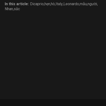
In this article:
Dicaprio
,
hẹn
,
hò
,
Italy
,
Leonardo
,
mẫu
,
người
,
Nhan
,
sắc