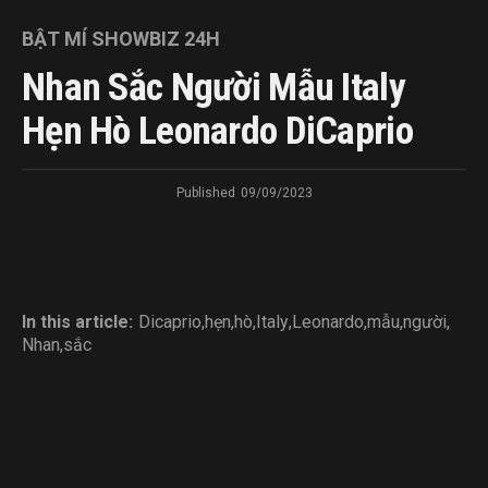
BẬT MÍ SHOWBIZ 24H
Nhan Sắc Người Mẫu Italy
Hẹn Hò Leonardo DiCaprio
Published
09/09/2023
In this article:
Dicaprio
,
hẹn
,
hò
,
Italy
,
Leonardo
,
mẫu
,
người
,
Nhan
,
sắc