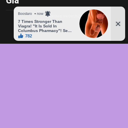
Giá
Published
09/09/2023
In this article:
chức
,
của
,
đầu
,
đô
,
Freddie
,
giá
,
hàng
,
lên
,
Mercury
,
món
,
sản