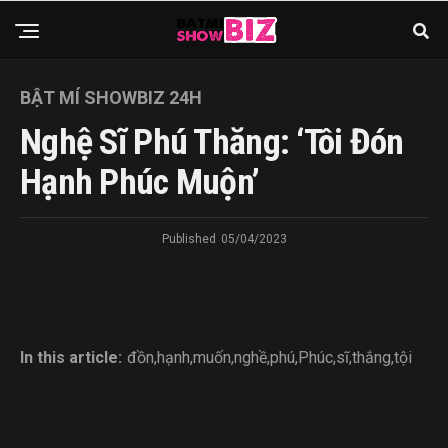
BẬT MÍ SHOWBIZ 24H
Nghệ Sĩ Phú Thăng: ‘Tôi Đón
Hạnh Phúc Muộn’
Published
05/04/2023
In this article:
đồn
,
hạnh
,
muốn
,
nghề
,
phú
,
Phúc
,
sĩ
,
thắng
,
tội