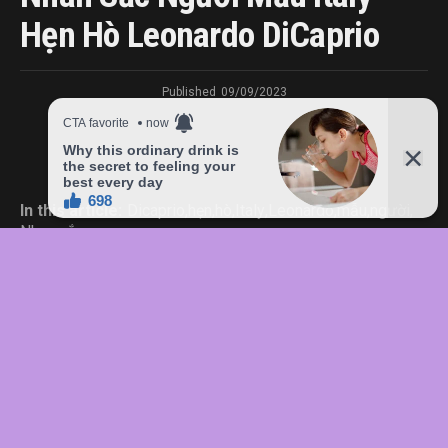
Hẹn Hò Leonardo DiCaprio
Published
09/09/2023
In this article:
Dicaprio
,
hẹn
,
hò
,
Italy
,
Leonardo
,
mẫu
,
người
,
Nhan
,
sắc