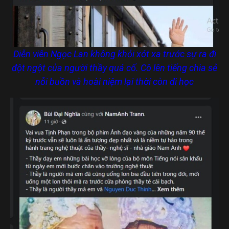
Diễn viên Ngọc Lan không khỏi xót xa trước sự ra đi
đột ngột của người thầy quá cố. Cô lên tiếng chia sẻ
nỗi buồn và hoài niệm lại thời còn đi học