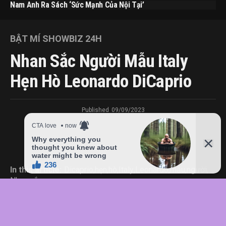
Nam Anh Ra Sách ‘Sức Mạnh Của Nội Tại’
BẬT MÍ SHOWBIZ 24H
Nhan Sắc Người Mẫu Italy
Hẹn Hò Leonardo DiCaprio
Published
09/09/2023
In this article:
Dicaprio
,
hẹn
,
hò
,
Italy
,
Leonardo
,
mẫu
,
người
,
Nhan
,
sắc