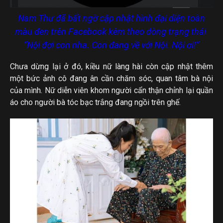
Nam Thư đã bất ngờ cập nhật hình đại diện toàn
màu đen trên Facebook kèm theo dòng trạng thái
“Nội đợi con nha. Con đang về với Nội. Nội ơi!”
Chưa dừng lại ở đó, kiều nữ làng hài còn cập nhật thêm
một bức ảnh cô đang ân cần chăm sóc, quan tâm bà nội
của mình. Nữ diễn viên khom người cẩn thận chỉnh lại quần
áo cho người bà tóc bạc trắng đang ngồi trên ghế.