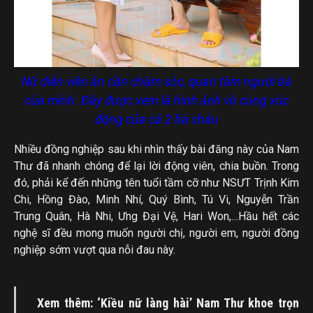
Nữ diễn viên ân cần chăm sóc, quan tâm người bà
của mình. Đây được xem là hình ảnh vô cùng xúc
động của cả 2 bà cháu
Nhiều đồng nghiệp sau khi nhìn thấy bài đăng này của Nam
Thư đã nhanh chóng để lại lời động viên, chia buồn. Trong
đó, phải kể đến những tên tuổi tầm cỡ như NSƯT Trịnh Kim
Chi, Hồng Đào, Minh Nhí, Quý Bình, Tú Vi, Nguyễn Trần
Trung Quân, Hà Nhi, Ưng Đại Vệ, Hari Won,…Hầu hết các
nghệ sĩ đều mong muốn người chị, người em, người đồng
nghiệp sớm vượt qua nỗi đau này.
Xem thêm: ‘Kiều nữ làng hài’ Nam Thư khoe trọn