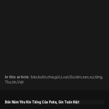
In this article:
bào
,
buồn
,
chia
,
gửi
,
Loạt
,
lỗi
,
năm
,
sao
,
sự
,
tăng
,
Thư
,
tín
,
Việt
Bốn Năm Yêu Kín Tiếng Của Puka, Gin Tuấn Kiệt