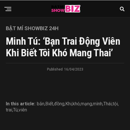
BẬT MÍ SHOWBIZ 24H
Minh Tú: ‘Bạn Trai Động Viên
Khi Biết Tôi Khó Mang Thai’
Published
16/04/2023
In this article:
bắn
,
Biết
,
đồng
,
Khi
,
khó
,
mạng
,
mình
,
Thái
,
tội
,
trai
,
Tú
,
viên