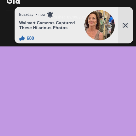
Giá
Published
09/09/2023
In this article:
chức
,
của
,
đầu
,
đô
,
Freddie
,
giá
,
hàng
,
lên
,
Mercury
,
món
,
sản