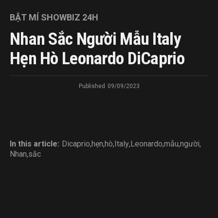
BẬT MÍ SHOWBIZ 24H
Nhan Sắc Người Mẫu Italy
Hẹn Hò Leonardo DiCaprio
Published
09/09/2023
In this article:
Dicaprio
,
hẹn
,
hò
,
Italy
,
Leonardo
,
mẫu
,
người
,
Nhan
,
sắc