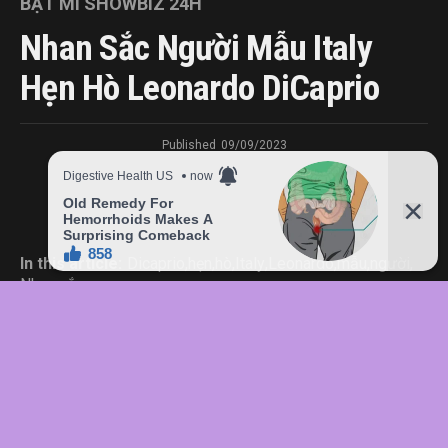
BẬT MÍ SHOWBIZ 24H
Nhan Sắc Người Mẫu Italy
Hẹn Hò Leonardo DiCaprio
Published
09/09/2023
In this article:
Dicaprio
,
hẹn
,
hò
,
Italy
,
Leonardo
,
mẫu
,
người
,
Nhan
,
sắc