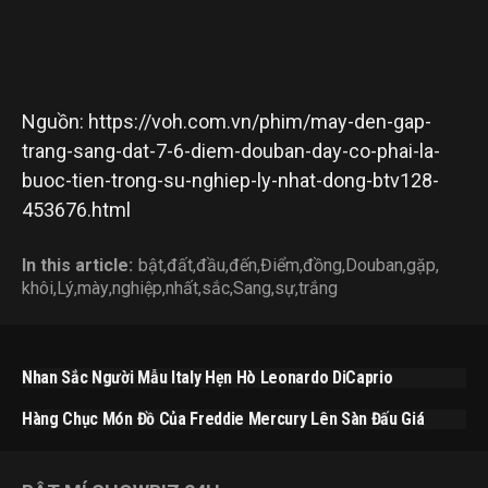
Nguồn: https://voh.com.vn/phim/may-den-gap-
trang-sang-dat-7-6-diem-douban-day-co-phai-la-
buoc-tien-trong-su-nghiep-ly-nhat-dong-btv128-
453676.html
In this article:
bật
,
đất
,
đầu
,
đến
,
Điểm
,
đồng
,
Douban
,
gặp
,
khôi
,
Lý
,
mày
,
nghiệp
,
nhất
,
sắc
,
Sang
,
sự
,
trắng
Nhan Sắc Người Mẫu Italy Hẹn Hò Leonardo DiCaprio
Hàng Chục Món Đồ Của Freddie Mercury Lên Sàn Đấu Giá