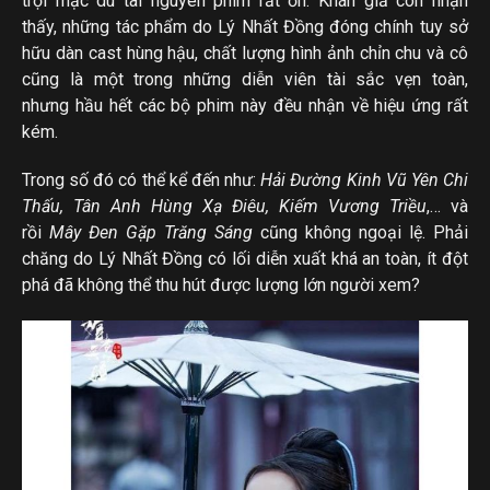
trội mặc dù tài nguyên phim rất ổn. Khán giả còn nhận
thấy, những tác phẩm do Lý Nhất Đồng đóng chính tuy sở
hữu dàn cast hùng hậu, chất lượng hình ảnh chỉn chu và cô
cũng là một trong những diễn viên tài sắc vẹn toàn,
nhưng hầu hết các bộ phim này đều nhận về hiệu ứng rất
kém.
Trong số đó có thể kể đến như:
Hải Đường Kinh Vũ Yên Chi
Thấu, Tân Anh Hùng Xạ Điêu, Kiếm Vương Triều
,… và
rồi
Mây Đen Gặp Trăng Sáng
cũng không ngoại lệ. Phải
chăng do Lý Nhất Đồng có lối diễn xuất khá an toàn, ít đột
phá đã không thể thu hút được lượng lớn người xem?