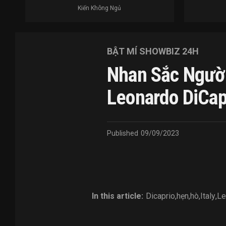
Kiến Không Ngủ
BẬT MÍ SHOWBIZ 24H
Nhan Sắc Người
Leonardo DiCap
Published
09/09/2023
In this article:
Dicaprio
,
hẹn
,
hò
,
Italy
,
Le