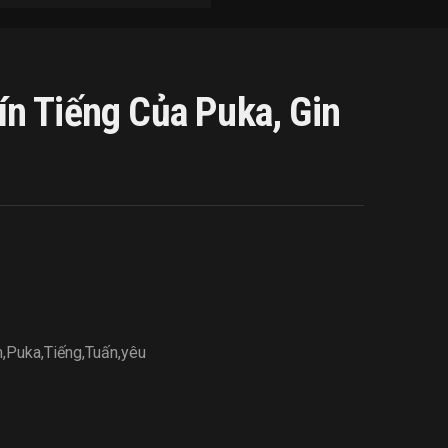
n Tiếng Của Puka, Gin
m
,
Puka
,
Tiếng
,
Tuấn
,
yêu