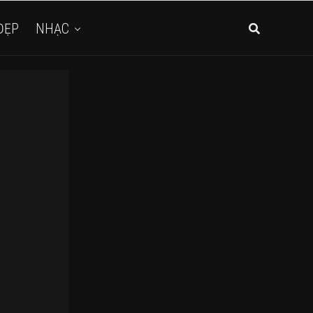
ĐẸP
NHẠC