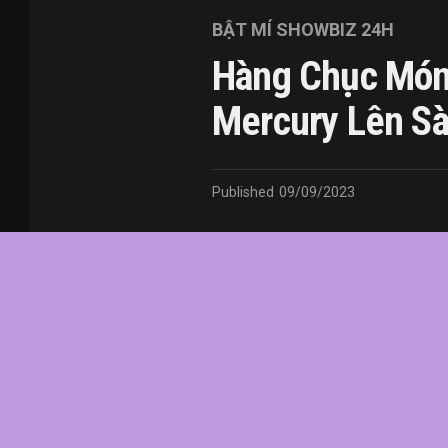
BẬT MÍ SHOWBIZ 24H
Hàng Chục Món
Mercury Lên Sà
Published
09/09/2023
In this article:
chức
,
của
,
đầu
,
đô
,
Fredd