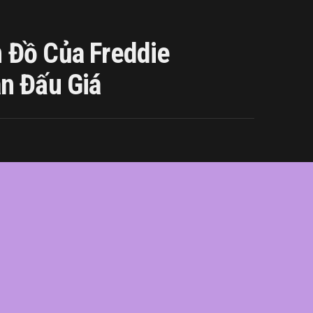
 Đồ Của Freddie
n Đấu Giá
ie
,
giá
,
hàng
,
lên
,
Mercury
,
món
,
sản