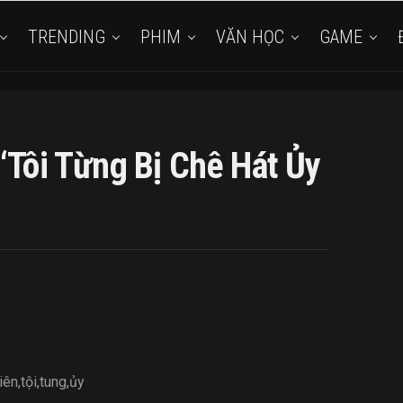
TRENDING
PHIM
VĂN HỌC
GAME
‘Tôi Từng Bị Chê Hát Ủy
tiên
,
tội
,
tung
,
ủy