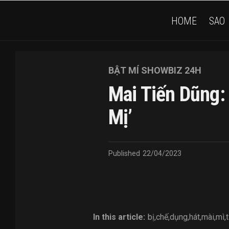
HOME
SAO
BẬT MÍ SHOWBIZ 24H
Mai Tiến Dũng: 
Mị’
Published
22/04/2023
In this article:
bị
,
chế
,
dụng
,
hát
,
mài
,
mì
,