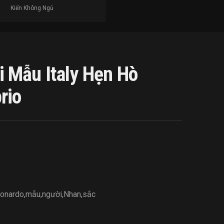
Kiến Không Ngủ
 Mẫu Italy Hẹn Hò
rio
onardo
,
mẫu
,
người
,
Nhan
,
sắc