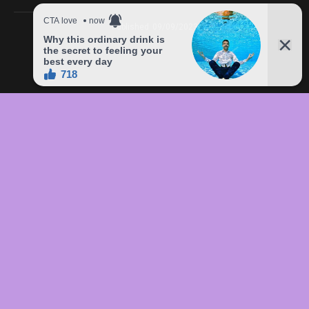
Published
09/09/2023
In this article:
chức
,
của
,
đầu
,
đô
,
Freddie
,
giá
,
hàng
,
lên
,
Mercury
,
món
,
sản