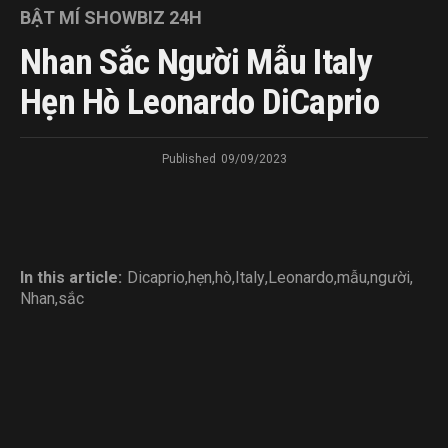
BẬT MÍ SHOWBIZ 24H
Nhan Sắc Người Mẫu Italy
Hẹn Hò Leonardo DiCaprio
Published
09/09/2023
In this article:
Dicaprio
,
hẹn
,
hò
,
Italy
,
Leonardo
,
mẫu
,
người
,
Nhan
,
sắc