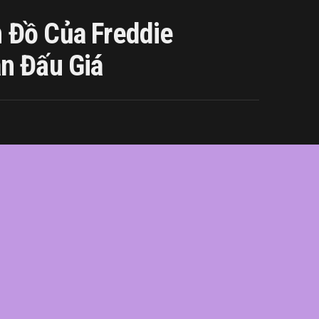
 Đồ Của Freddie
n Đấu Giá
ie
,
giá
,
hàng
,
lên
,
Mercury
,
món
,
sản