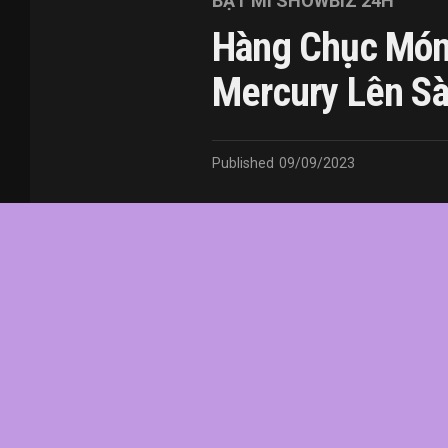
BẬT MÍ SHOWBIZ 24H
Hàng Chục Món
Mercury Lên Sà
Published
09/09/2023
In this article:
chức
,
của
,
đầu
,
đô
,
Fredd