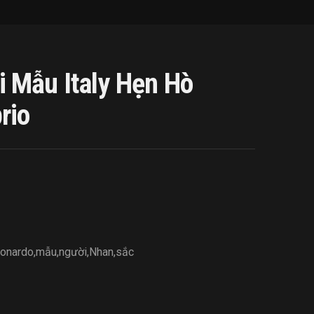
 Mẫu Italy Hẹn Hò
rio
onardo
,
mẫu
,
người
,
Nhan
,
sắc