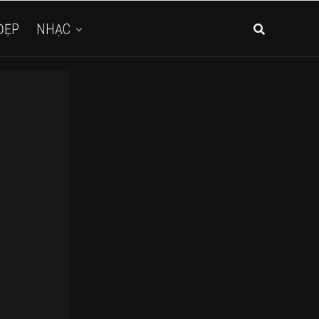
ĐẸP
NHẠC