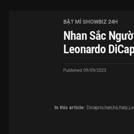
BẬT MÍ SHOWBIZ 24H
Nhan Sắc Người
Leonardo DiCap
Published
09/09/2023
In this article:
Dicaprio
,
hẹn
,
hò
,
Italy
,
Le