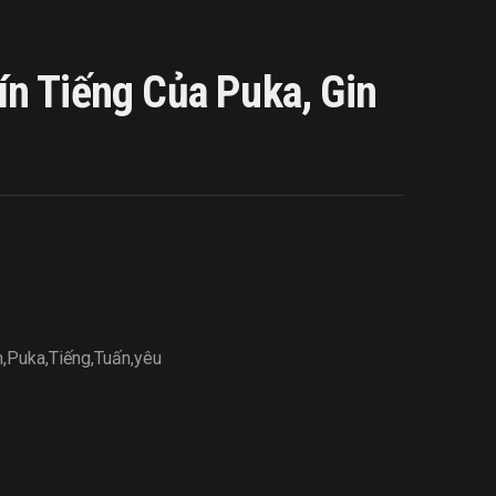
n Tiếng Của Puka, Gin
m
,
Puka
,
Tiếng
,
Tuấn
,
yêu