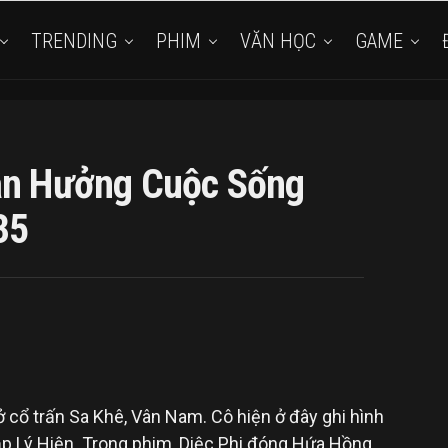
TRENDING
PHIM
VĂN HỌC
GAME
Tận Hưởng Cuộc Sống
35
 cổ trấn Sa Khê, Vân Nam. Cô hiện ở đây ghi hình
cặp Lý Hiện. Trong phim, Diệc Phi đóng Hứa Hồng