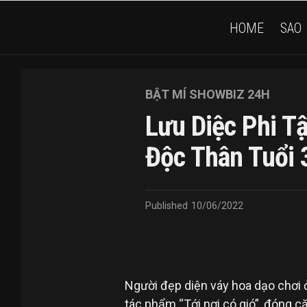
HOME
SAO
BẬT MÍ SHOWBIZ 24H
Lưu Diệc Phi 
Độc Thân Tuổi 
Published
10/06/2022
Người đẹp diện váy hoa dạo chơi ở
tác phẩm “Tới nơi có gió”, đóng 