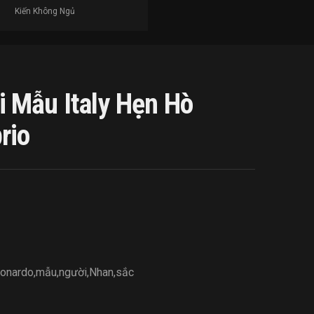
Kiến Không Ngủ
 Mẫu Italy Hẹn Hò
rio
onardo
,
mẫu
,
người
,
Nhan
,
sắc