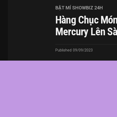
BẬT MÍ SHOWBIZ 24H
Hàng Chục Món
Mercury Lên Sà
Published
09/09/2023
In this article:
chức
,
của
,
đầu
,
đô
,
Fredd