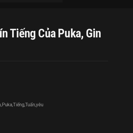
n Tiếng Của Puka, Gin
m
,
Puka
,
Tiếng
,
Tuấn
,
yêu