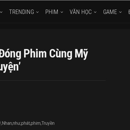
TRENDING
PHIM
VĂN HỌC
GAME
 Đóng Phim Cùng Mỹ
uyện’
ỹ
,
Nhan
,
như
,
phát
,
phim
,
Truyền