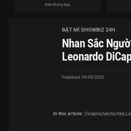
Kiến Không Ngủ
BẬT MÍ SHOWBIZ 24H
Nhan Sắc Người
Leonardo DiCap
Published
09/09/2023
In this article:
Dicaprio
,
hẹn
,
hò
,
Italy
,
Le