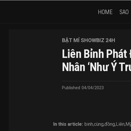
HOME
SAO
BẬT MÍ SHOWBIZ 24H
Liên Bỉnh Phát
Nhân ‘Như Ý Tr
Published
04/04/2023
In this article:
binh
,
cùng
,
đồng
,
Liên
,
M