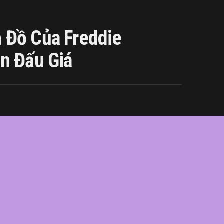
 Đồ Của Freddie
n Đấu Giá
ie
,
giá
,
hàng
,
lên
,
Mercury
,
món
,
sản