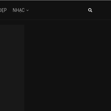
ĐẸP
NHẠC