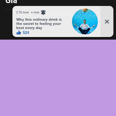
Giá
Published
09/09/2023
In this article:
chức
,
của
,
đầu
,
đô
,
Freddie
,
giá
,
hàng
,
lên
,
Mercury
,
món
,
sản