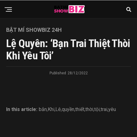
BẬT MÍ SHOWBIZ 24H
Lệ Quyên: ‘Bạn Trai Thiệt Thòi
Khi Yêu Tôi’
Published
28/12/2022
In this article:
bắn
,
Khi
,
Lê
,
quyền
,
thiết
,
thời
,
tội
,
trai
,
yêu