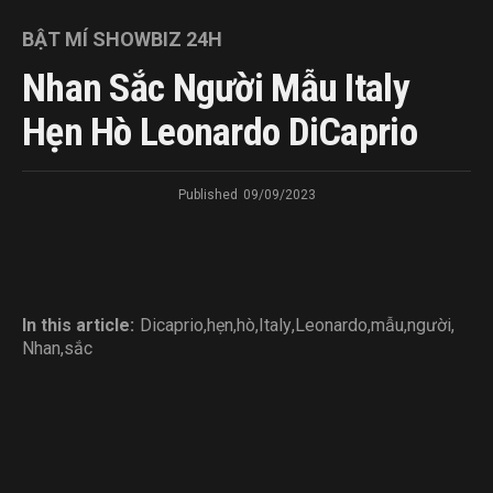
BẬT MÍ SHOWBIZ 24H
Nhan Sắc Người Mẫu Italy
Hẹn Hò Leonardo DiCaprio
Published
09/09/2023
In this article:
Dicaprio
,
hẹn
,
hò
,
Italy
,
Leonardo
,
mẫu
,
người
,
Nhan
,
sắc