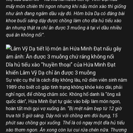
mấy món chiên thì ngon nhưng khi nấu món xào thì giống
như ảnh đang ngâm dầu vậy đó. Hôm bữa Dạ có đăng bài
khoe buổi sáng dậy được chồng làm cho dĩa hủ tiếu xào
ăn nhưng thật ra chỉ ăn được 3 muỗng à tại vì dầu nhiều
quá ăn không nổi”
.
Dĩa hủ tiếu xào “huyền thoại” của Hứa Minh Đạt
khiến Lâm Vỹ Dạ chỉ ăn được 3 muỗng
Sự việc cụ thể là cách đây không lâu, nữ diễn viên sinh năm
1989 cho biết cô gặp tình trạng không khỏe kéo dài, phải
nghỉ ngơi, để chồng chăm sóc. Không hổ danh là “ông xã
quốc dân”, Hứa Minh Đạt tự giác vào bếp làm món ngon,
hoàn tất mới gọi vợ xuống ăn.
“Bị mệt nằm bẹp từ 12 giờ
trưa tới 5 giờ sáng. Dậy nói với chồng em đói bụng, 15
phút sau chồng gọi xuống. Thế là có ngay một dĩa hủ tiếu
xào thơm ngon. Ăn xong còn lui cui rửa chén nữa. Thương