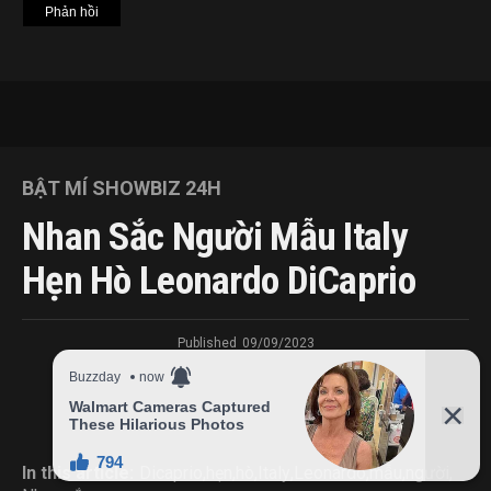
BẬT MÍ SHOWBIZ 24H
Nhan Sắc Người Mẫu Italy
Hẹn Hò Leonardo DiCaprio
Published
09/09/2023
In this article:
Dicaprio
,
hẹn
,
hò
,
Italy
,
Leonardo
,
mẫu
,
người
,