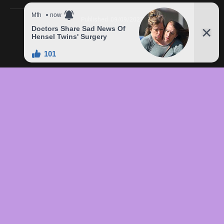
Published
09/09/2023
In this article:
chức
,
của
,
đầu
,
đô
,
Freddie
,
giá
,
hàng
,
lên
,
Mercury
,
món
,
sản