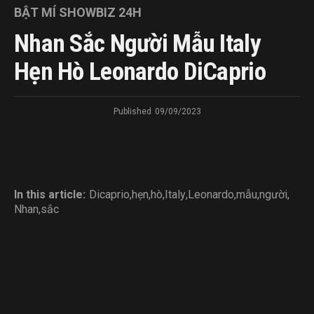
BẬT MÍ SHOWBIZ 24H
Nhan Sắc Người Mẫu Italy
Hẹn Hò Leonardo DiCaprio
Published
09/09/2023
In this article:
Dicaprio
,
hẹn
,
hò
,
Italy
,
Leonardo
,
mẫu
,
người
,
Nhan
,
sắc