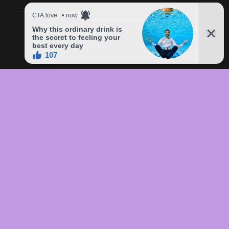
Published
09/09/2023
In this article:
chức
,
của
,
đầu
,
đô
,
Freddie
,
giá
,
hàng
,
lên
,
Mercury
,
món
,
sản