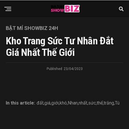
BẬT MÍ SHOWBIZ 24H
Kho Trang Sức Tư Nhân Đắt
Giá Nhất Thế Giới
Published
23/04/2023
In this article:
đất
,
giá
,
giới
,
khó
,
Nhan
,
nhất
,
sức
,
thể
,
trắng
,
Tú