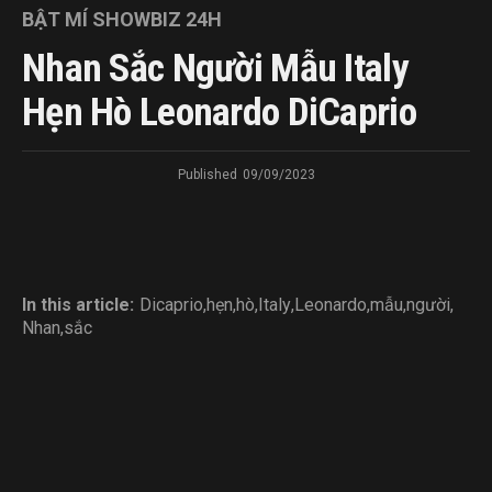
BẬT MÍ SHOWBIZ 24H
Nhan Sắc Người Mẫu Italy
Hẹn Hò Leonardo DiCaprio
Published
09/09/2023
In this article:
Dicaprio
,
hẹn
,
hò
,
Italy
,
Leonardo
,
mẫu
,
người
,
Nhan
,
sắc