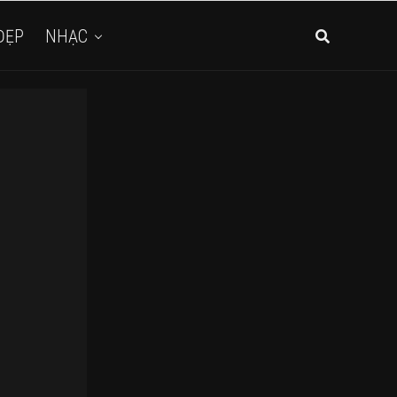
ĐẸP
NHẠC