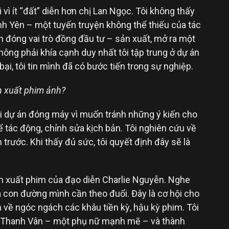
i vì ít “đất” diễn hơn chị Lan Ngọc. Tôi không thấy
nh Yên – một tuyến truyện không thể thiếu của tác
òn đóng vai trò đồng đầu tư – sản xuất, mở ra một
hông phải khía cạnh duy nhất tôi tập trung ở dự án
ại, tôi tin mình đã có bước tiến trong sự nghiệp.
ản xuất phim ảnh?
hi dự án đóng máy vì muốn tránh những ý kiến cho
hể tác động, chỉnh sửa kịch bản. Tôi nghiên cứu về
 trước. Khi thấy đủ sức, tôi quyết định đây sẽ là
sản xuất phim của đạo diễn Charlie Nguyễn. Nghe
là con đường mình cần theo đuổi. Đây là cơ hội cho
ơn về ngóc ngách các khâu tiền kỳ, hậu kỳ phim. Tôi
 Thanh Vân – một phụ nữ mạnh mẽ – và thành