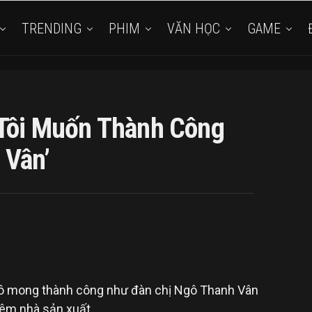
TRENDING
PHIM
VĂN HỌC
GAME
‘Tôi Muốn Thành Công
 Vân’
 cô mong thành công như đàn chị Ngô Thanh Vân
iêm nhà sản xuất.