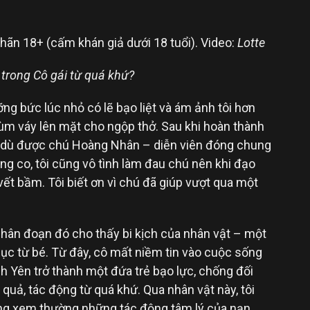
nhãn 18+ (cấm khán giả dưới 18 tuổi). Video:
Lotte
 trong Cô gái từ quá khứ?
g bức lúc nhỏ có lẽ bạo liệt và ám ảnh tôi hơn
, trùm váy lên mặt cho ngộp thở. Sau khi hoàn thành
, dù được chú Hoàng Nhân – diễn viên đóng chung
ằng co, tôi cũng vô tình làm đau chú nên khi đạo
vết bầm. Tôi biết ơn vì chú đã giúp vượt qua một
phân đoạn đó cho thấy bi kịch của nhân vật – một
dục từ bé. Từ đây, cô mất niềm tin vào cuộc sống
 Yên trở thành một đứa trẻ bạo lực, chống đối
uả, tác động từ quá khứ. Qua nhân vật này, tôi
ng xem thường những tác động tâm lý của nạn