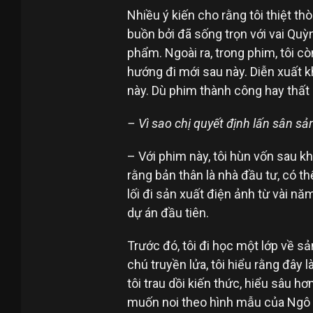
Nhiều ý kiến cho rằng tôi thiệt thò
buồn bởi đã sống trọn với vai Quỳ
phẩm. Ngoài ra, trong phim, tôi c
hướng đi mới sau này. Diễn xuất k
này. Dù phim thành công hay thất b
– Vì sao chị quyết định lấn sân s
– Với phim này, tôi hùn vốn sau k
rằng bản thân là nhà đầu tư, có t
lối đi sản xuất điện ảnh từ vài năm
dự án đầu tiên.
Trước đó, tôi đi học một lớp về 
chú truyền lửa, tôi hiểu rằng đây 
tôi trau dồi kiến thức, hiểu sâu h
muốn noi theo hình mẫu của Ngô