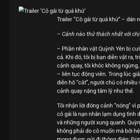
Trailer “Cô gái từ quá khứ” – dán 
– Cảnh nào thử thách nhất với chị
– Phần nhân vật Quỳnh Yên bị cưỡn
cả. Khi đó, tôi bị bạn diễn vật ra
cảnh quay, tôi khóc không ngừng
– liên tục động viên. Trong lúc gi
diễn hô “cắt”, người chú có nhiều 
cảnh quay nặng tâm lý như thế.
Tôi nhận lời đóng cảnh “nóng” vì 
cô gái là nạn nhân lạm dụng tình 
và những người xung quanh. Quỳnh
không phải do cô muốn mà bởi hệ q
mong được gửi đi thông điệp: Đừ