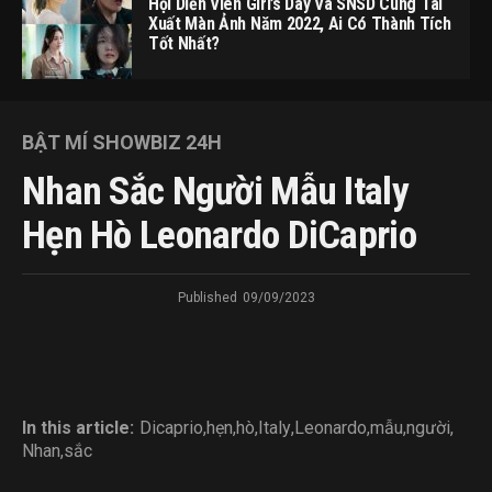
Hội Diễn Viên Girl’s Day Và SNSD Cùng Tái
Xuất Màn Ảnh Năm 2022, Ai Có Thành Tích
Tốt Nhất?
BẬT MÍ SHOWBIZ 24H
Nhan Sắc Người Mẫu Italy
Hẹn Hò Leonardo DiCaprio
Published
09/09/2023
In this article:
Dicaprio
,
hẹn
,
hò
,
Italy
,
Leonardo
,
mẫu
,
người
,
Nhan
,
sắc