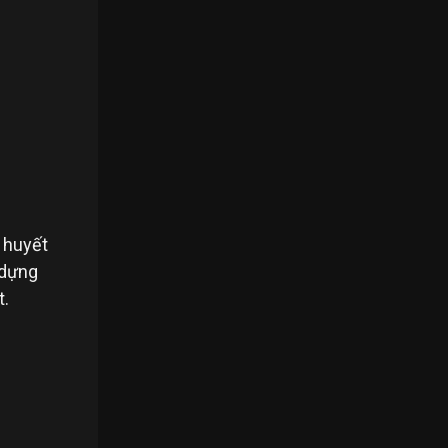
 huyết
 dựng
t.