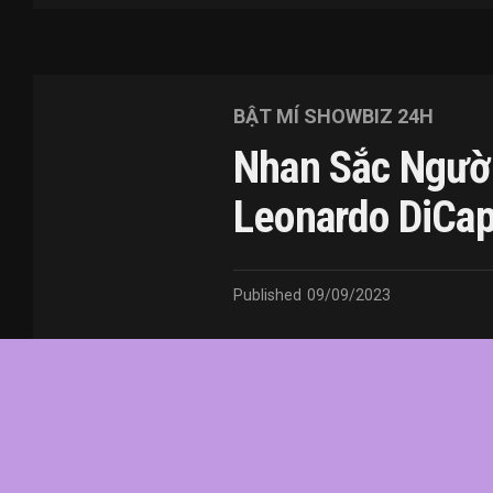
BẬT MÍ SHOWBIZ 24H
Nhan Sắc Người
Leonardo DiCap
Published
09/09/2023
In this article:
Dicaprio
,
hẹn
,
hò
,
Italy
,
Le