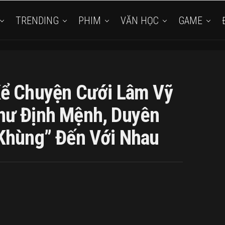
TRENDING
PHIM
VĂN HỌC
GAME
Kể Chuyện Cưới Lâm Vỹ
hư Định Mệnh, Duyên
khùng” Đến Với Nhau