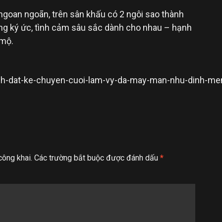
 ngoan ngoãn, trên sân khấu có 2 ngôi sao thành
hững ký ức, tình cảm sâu sắc dành cho nhau – hạnh
 mộ.
inh-dat-ke-chuyen-cuoi-lam-vy-da-may-man-nhu-dinh-me
công khai.
Các trường bắt buộc được đánh dấu
*