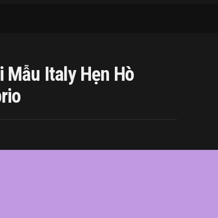
 Mẫu Italy Hẹn Hò
rio
onardo
,
mẫu
,
người
,
Nhan
,
sắc