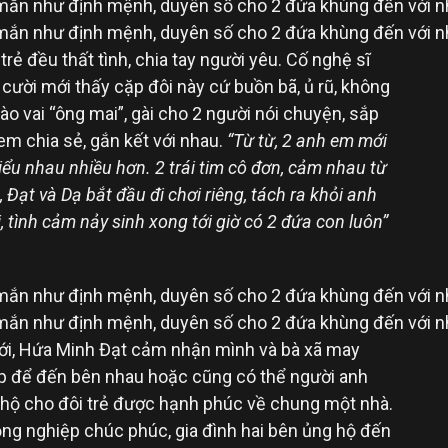
trẻ đều thất tình, chia tay người yêu. Cố nghệ sĩ
ười mới thấy cặp đôi này cứ buồn bã, ủ rũ, không
ào vai “ông mai”, gài cho 2 người nói chuyện, sắp
m chia sẻ, gắn kết với nhau.
“Từ từ, 2 anh em mới
iểu nhau nhiều hơn. 2 trái tim cô đơn, cảm nhau từ
 Đạt và Dạ bắt đầu đi chơi riêng, tách ra khỏi anh
i, tình cảm nảy sinh xong tới giờ có 2 đứa con luôn”
ưới, Hứa Minh Đạt cảm nhận mình và bà xã may
 để đến bên nhau hoặc cũng có thể người anh
 hộ cho đôi trẻ được hạnh phúc về chung một nhà.
ng nghiệp chúc phúc, gia đình hai bên ủng hộ đến