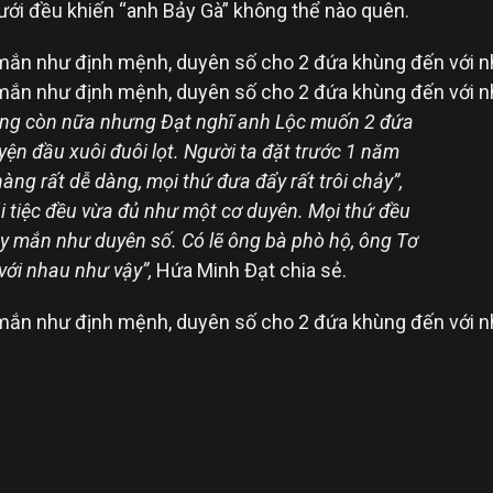
cưới đều khiến “anh Bảy Gà” không thể nào quên.
ông còn nữa nhưng Đạt nghĩ anh Lộc muốn 2 đứa
ện đầu xuôi đuôi lọt. Người ta đặt trước 1 năm
àng rất dễ dàng, mọi thứ đưa đẩy rất trôi chảy”,
đãi tiệc đều vừa đủ như một cơ duyên. Mọi thứ đều
ay mắn như duyên số. Có lẽ ông bà phò hộ, ông Tơ
với nhau như vậy”,
Hứa Minh Đạt chia sẻ.