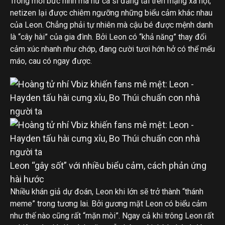
Trong mỗi bức hình mà nữ ca sĩ đăng tải trên mạng xã hội,
netizen lại được chiêm ngưỡng những biểu cảm khác nhau
của Leon. Chẳng phải tự nhiên mà cậu bé được mệnh danh
là “cây hài” của gia đình. Bởi Leon có “khả năng” thay đổi
cảm xúc nhanh như chớp, đang cười tươi hớn hở có thể mếu
máo, cau có ngay được.
Leon “gây sốt” với nhiều biểu cảm, cách phản ứng
hài hước
Nhiều khán giả dự đoán, Leon khi lớn sẽ trở thành “thánh
meme” trong tương lai. Bởi gương mặt Leon có biểu cảm
như thế nào cũng rất “mặn mòi”. Ngay cả khi trông Leon rất