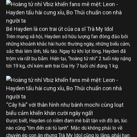
Bé Hayden là con trai út của ca sĩ Trà My Idol
Trên mạng xã hội, Hayden sở hữu lượng fan đông đảo bởi
những khoảnh khắc hài hước thường ngày, những biểu cảm,
sắc thái lém lỉnh, tếu táo. Ngay từ khi lọt lòng, Hayden đã
trộm vía rất bụ bẫm. Hiện tại, “hoàng tử nhí” 2 tuổi này nặng
tới 19 kg, chỉ kém anh trai Gia Hy 7 tuổi chỉ đúng 1 kg.
“Cây hài” với thân hình như bánh mochi cùng loạt
biểu cảm khiến khán cười ngây ngất
Được biết, Hayden có niềm đam mê bất tận với đồ ăn, lúc
nào cũng “tìm đến cái tủ lạnh”. Mặc dù không phải lo về
chuyện ép con ăn nhưng Trà My Idol cũng lo lắng, phải hạn