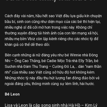
Cách đây vài năm, hầu hết sao Việt đều lựa giấu kín chuyện
bầu bí, sinh con cũng như diện mạo của các bé thì hiện tại,
nhiều nghệ sĩ đã cởi mở hơn trong việc này. Không chỉ
thường xuyên đăng tải hình ảnh của con lên mạng xã hội,
nhiều mẹ bỉm Vbiz còn lập kênh riêng cho các nhóc tỳ để
khán giả có thể dễ theo dõi.
Bên cạnh những ái nữ đáng yêu như bé Winnie nhà Đông
Nhi – Ông Cao Thắng, bé Cadie Mộc Trà nhà Elly Trần, bé
Suchin nhà Đàm Thu Trang – Cường Đô La,… dàn “nam thần
nhí” của nhiều sao Việt cũng sở hữu độ hot không kém.
Những nhóc tỳ này đều thu hút lượng fan đông đảo bởi vẻ
ngoài đáng yêu, thông minh cùng sự lém lỉnh, hài hước.
Bé Leon
Lisa và Leon là cặp song sinh nhà Hà Hồ – Kim Lý