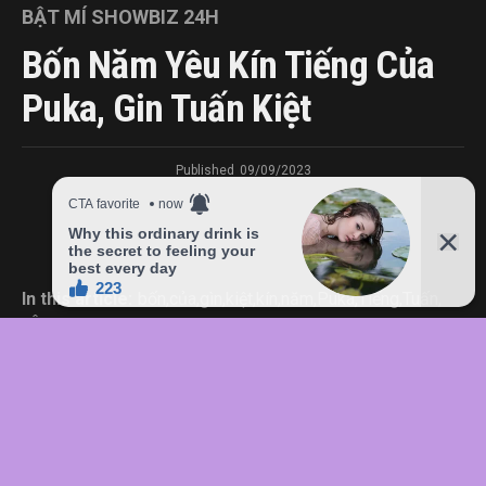
BẬT MÍ SHOWBIZ 24H
Bốn Năm Yêu Kín Tiếng Của
Puka, Gin Tuấn Kiệt
Published
09/09/2023
In this article:
bốn
,
của
,
gìn
,
kiệt
,
kín
,
năm
,
Puka
,
Tiếng
,
Tuấn
,
yêu