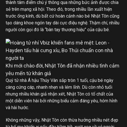
thành tâm điểm chú ý thông qua những bức ảnh được chia
sẻ trên mạng xã hội. Theo đó, trong nhiều lần xuất hiện
trước ống kính, dù bất cứ hoàn cảnh nào bé Nhật Tôn cũng
tạo dáng khoe ngón tay dài cực điệu nghệ. Thậm chí, nhiều
người còn gọi đó là “bàn tay thương hiệu” của cậu bé.
Khi mới chào đời, Nhật Tôn đã nhận nhiều tình cảm
yêu mến từ khán giả
Quý tử nhà Á hậu Thúy Vân sắp tròn 1 tuổi, cậu bé ngày
càng cứng cáp, nhanh nhẹn và lém lỉnh. Dù còn nhỏ tuổi
nhưng nhiều khán giả nhận xét, Nhật Tôn có tố chất của
một diễn viên hài bởi những biểu cảm đáng yêu, hóm hỉnh
và hài hước.
Không những vậy, Nhật Tôn còn thừa hưởng nhiều nét đẹp
từ bố mẹ khiến ai nấy đều trầm trồ, xuýt xoa về vẻ ngoài