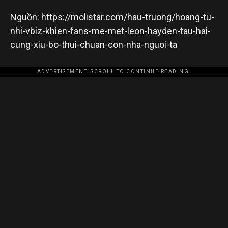
Nguồn: https://molistar.com/hau-truong/hoang-tu-
nhi-vbiz-khien-fans-me-met-leon-hayden-tau-hai-
cung-xiu-bo-thui-chuan-con-nha-nguoi-ta
ADVERTISEMENT. SCROLL TO CONTINUE READING.