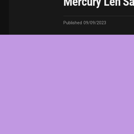
Mercury Lên Sà
Published
09/09/2023
In this article:
chức
,
của
,
đầu
,
đô
,
Fredd