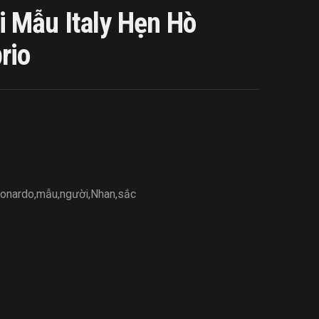
 Mẫu Italy Hẹn Hò
rio
onardo
,
mẫu
,
người
,
Nhan
,
sắc