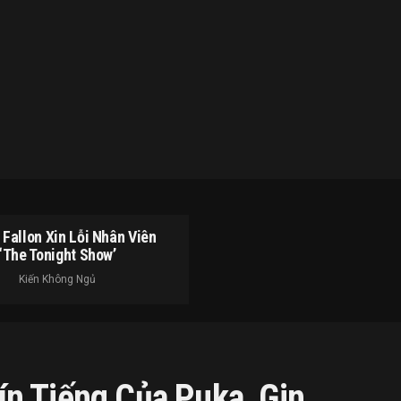
Fallon Xin Lỗi Nhân Viên
‘The Tonight Show’
Kiến Không Ngủ
n Tiếng Của Puka, Gin