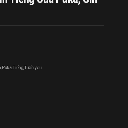
m
,
Puka
,
Tiếng
,
Tuấn
,
yêu