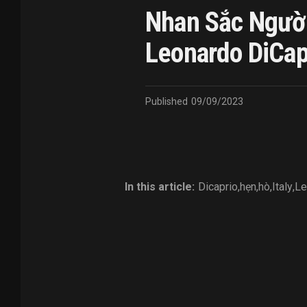
Nhan Sắc Người
Leonardo DiCap
Published
09/09/2023
In this article:
Dicaprio
,
hẹn
,
hò
,
Italy
,
Le