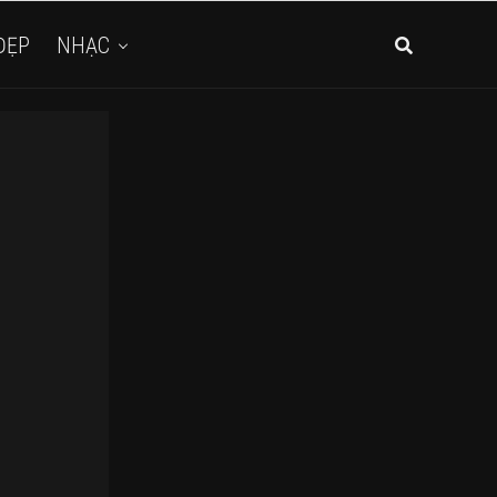
ĐẸP
NHẠC