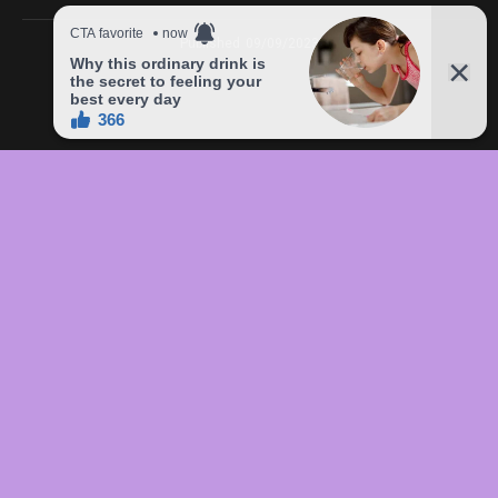
Published
09/09/2023
In this article:
chức
,
của
,
đầu
,
đô
,
Freddie
,
giá
,
hàng
,
lên
,
Mercury
,
món
,
sản