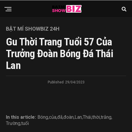
BẬT MÍ SHOWBIZ 24H
Gu Thời Trang Tuổi 57 Của
Trưởng Đoàn Bóng Đá Thái
Lan
Published
29/04/2023
In this article:
Bóng
,
của
,
đã
,
đoàn
,
Lan
,
Thái
,
thời
,
trắng
,
Trường
,
tuổi