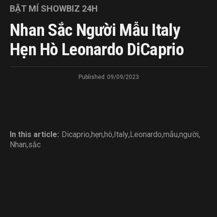
BẬT MÍ SHOWBIZ 24H
Nhan Sắc Người Mẫu Italy
Hẹn Hò Leonardo DiCaprio
Published
09/09/2023
In this article:
Dicaprio
,
hẹn
,
hò
,
Italy
,
Leonardo
,
mẫu
,
người
,
Nhan
,
sắc