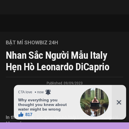
BẬT MÍ SHOWBIZ 24H
Nhan Sắc Người Mẫu Italy
Hẹn Hò Leonardo DiCaprio
Published
09/09/2023
In this article:
Dicaprio
,
hẹn
,
hò
,
Italy
,
Leonardo
,
mẫu
,
người
,
Nhan
,
sắc