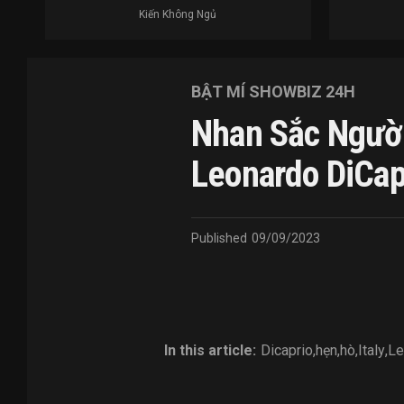
Kiến Không Ngủ
BẬT MÍ SHOWBIZ 24H
Nhan Sắc Người
Leonardo DiCap
Published
09/09/2023
In this article:
Dicaprio
,
hẹn
,
hò
,
Italy
,
Le