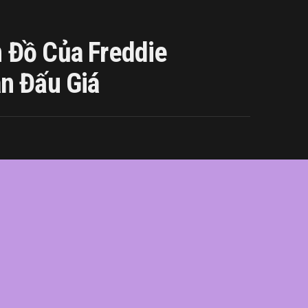
 Đồ Của Freddie
n Đấu Giá
ie
,
giá
,
hàng
,
lên
,
Mercury
,
món
,
sản