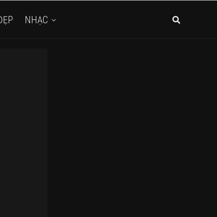
ĐẸP
NHẠC