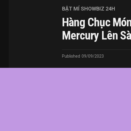
BẬT MÍ SHOWBIZ 24H
Hàng Chục Món
Mercury Lên Sà
Published
09/09/2023
In this article:
chức
,
của
,
đầu
,
đô
,
Fredd