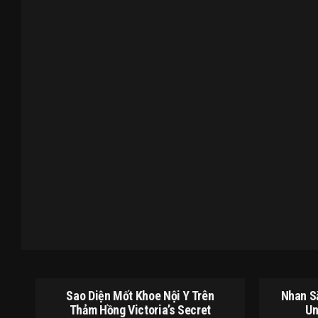
Sao Diện Mốt Khoe Nội Y Trên
Nhan S
Thảm Hồng Victoria’s Secret
Un