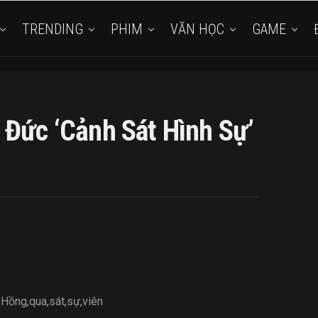
TRENDING
PHIM
VĂN HỌC
GAME
 Đức ‘Cảnh Sát Hình Sự’
,
Hồng
,
qua
,
sát
,
sự
,
viên