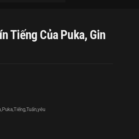
n Tiếng Của Puka, Gin
m
,
Puka
,
Tiếng
,
Tuấn
,
yêu