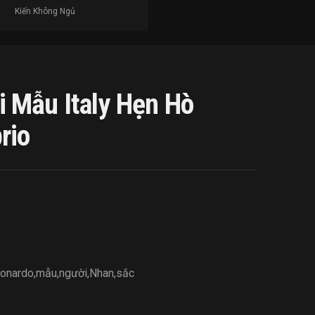
Kiến Không Ngủ
 Mẫu Italy Hẹn Hò
rio
onardo
,
mẫu
,
người
,
Nhan
,
sắc