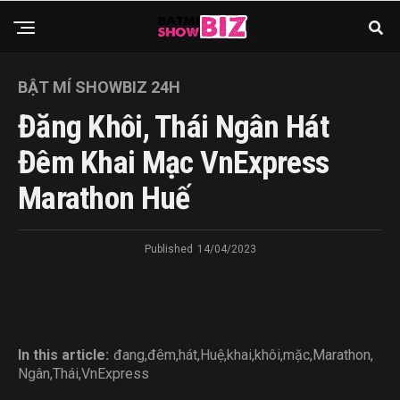
BẬT MÍ SHOWBIZ 24H
Đăng Khôi, Thái Ngân Hát
Đêm Khai Mạc VnExpress
Marathon Huế
Published
14/04/2023
In this article:
đang
,
đêm
,
hát
,
Huệ
,
khai
,
khôi
,
mặc
,
Marathon
,
Ngân
,
Thái
,
VnExpress