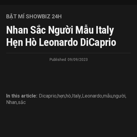
BẬT MÍ SHOWBIZ 24H
Nhan Sắc Người Mẫu Italy
Hẹn Hò Leonardo DiCaprio
Published
09/09/2023
In this article:
Dicaprio
,
hẹn
,
hò
,
Italy
,
Leonardo
,
mẫu
,
người
,
Nhan
,
sắc