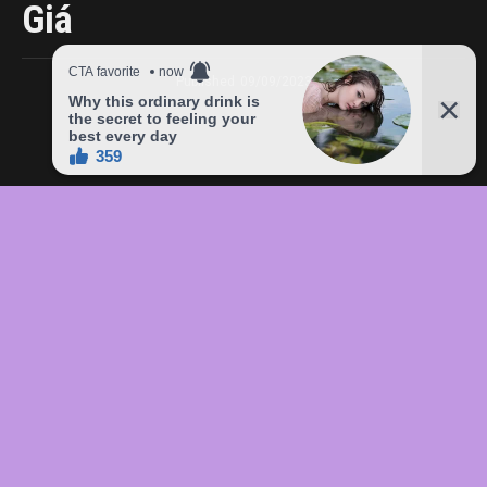
Giá
Published
09/09/2023
In this article:
chức
,
của
,
đầu
,
đô
,
Freddie
,
giá
,
hàng
,
lên
,
Mercury
,
món
,
sản