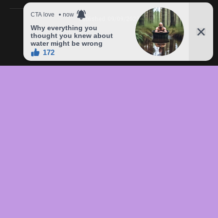
Published
09/09/2023
In this article:
chức
,
của
,
đầu
,
đô
,
Freddie
,
giá
,
hàng
,
lên
,
Mercury
,
món
,
sản