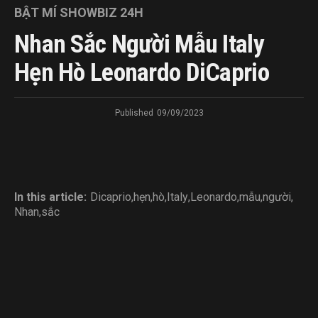
BẬT MÍ SHOWBIZ 24H
Nhan Sắc Người Mẫu Italy
Hẹn Hò Leonardo DiCaprio
Published
09/09/2023
In this article:
Dicaprio
,
hẹn
,
hò
,
Italy
,
Leonardo
,
mẫu
,
người
,
Nhan
,
sắc