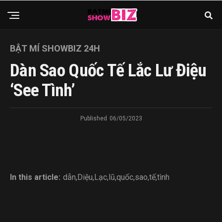
BẬT MÍ SHOWBIZ 24H
Dàn Sao Quốc Tế Lắc Lư Điệu
‘See Tình’
Published
06/05/2023
In this article:
dẫn
,
Diệu
,
Lạc
,
lũ
,
quốc
,
sao
,
tế
,
tình