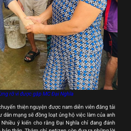
ừng rỡ vì được gặp MC Đại Nghĩa
 chuyến thiện nguyện được nam diễn viên đăng tải
cư dân mạng sẽ đồng loạt ủng hộ việc làm của anh
a. Nhiều ý kiến cho rằng Đại Nghĩa chỉ đang đánh
 bản thân. Thậm chí, netizen còn đưa ra những lời