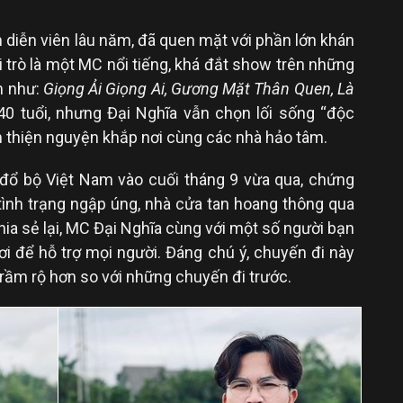
 diễn viên lâu năm, đã quen mặt với phần lớn khán
ai trò là một MC nổi tiếng, khá đắt show trên những
m như:
Giọng Ải Giọng Ai, Gương Mặt Thân Quen, Là
0 tuổi, nhưng Đại Nghĩa vẫn chọn lối sống “độc
àm thiện nguyện khắp nơi cùng các nhà hảo tâm.
u đổ bộ Việt Nam vào cuối tháng 9 vừa qua, chứng
 tình trạng ngập úng, nhà cửa tan hoang thông qua
a sẻ lại, MC Đại Nghĩa cùng với một số người bạn
ơi để hỗ trợ mọi người. Đáng chú ý, chuyến đi này
i rầm rộ hơn so với những chuyến đi trước.