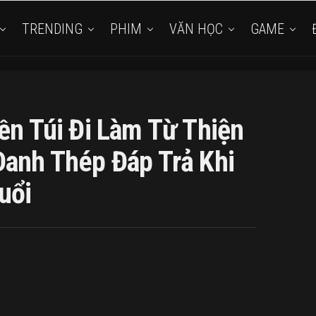
TRENDING
PHIM
VĂN HỌC
GAME
ền Túi Đi Làm Từ Thiện
Đanh Thép Đáp Trả Khi
uổi