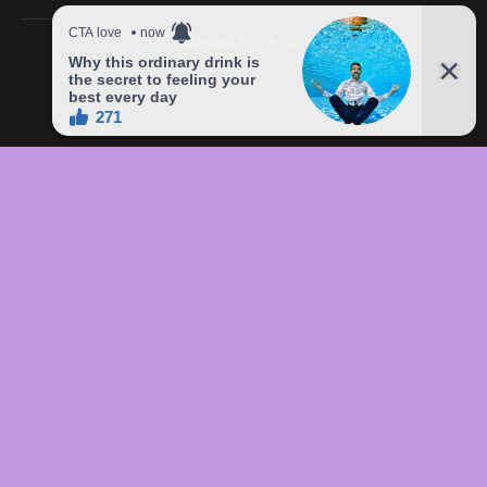
Published
09/09/2023
In this article:
chức
,
của
,
đầu
,
đô
,
Freddie
,
giá
,
hàng
,
lên
,
Mercury
,
món
,
sản