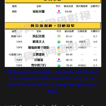
Cái Bóng Sư Tử Của Mèo Lười chỉ đạt điểm Douban
4.2 nhưng từng chiếm chỉ số phát sóng rất cao
(TOP3 với nhiệt độ 63.41, lượng view ngày hơn 15
triệu).