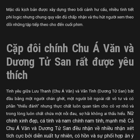
Mặc dù kịch bản được xây dựng theo bối cảnh hư cấu, nhiều tình tiết
phi logic nhưng chung quy vẫn đủ chấp nhận và thu hút người xem theo
dõi những tập tiếp theo cho đến cuối phim.
Cặp đôi chính Chu Á Văn và
Dương Tử San rất được yêu
thích
Tình yêu giữa Lưu Thanh (Chu Á Văn) và Vãn Tình (Dương Tử San) bắt
đầu bằng một người chán ghét, một người bề ngoài rất vô tư và có
phần “thiếu đánh” nhưng thực chất luôn quan tâm cho cô vợ nhỏ và
Nữ
trong lòng luôn chất chứa một nỗi đau, sợ hãi không ai thấu hiểu.
chính xinh đẹp, cá tính và nam chính nam tính, mạnh mẽ. Cả
Chu Á Văn và Dương Tử San đều nhận về nhiều nhận xét
tích cực bởi diễn xuất tự nhiên, có hồn và sự phối hợp ăn ý