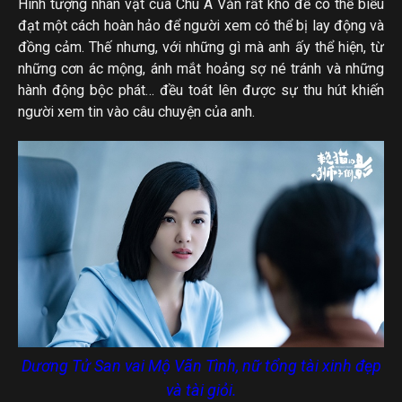
Hình tượng nhân vật của Chu Á Văn rất khó để có thể biểu
đạt một cách hoàn hảo để người xem có thể bị lay động và
đồng cảm. Thế nhưng, với những gì mà anh ấy thể hiện, từ
những cơn ác mộng, ánh mắt hoảng sợ né tránh và những
hành động bộc phát… đều toát lên được sự thu hút khiến
người xem tin vào câu chuyện của anh.
Dương Tử San vai Mộ Vãn Tình, nữ tổng tài xinh đẹp
và tài giỏi.