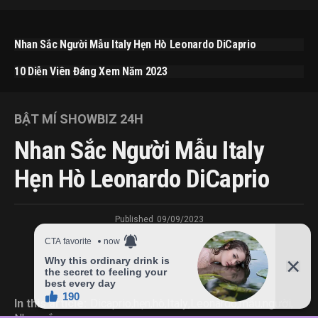
Nhan Sắc Người Mẫu Italy Hẹn Hò Leonardo DiCaprio
10 Diễn Viên Đáng Xem Năm 2023
BẬT MÍ SHOWBIZ 24H
Nhan Sắc Người Mẫu Italy
Hẹn Hò Leonardo DiCaprio
Published
09/09/2023
In this article:
Dicaprio
,
hẹn
,
hò
,
Italy
,
Leonardo
,
mẫu
,
người
,