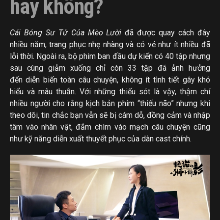
hay không?
Cái Bóng Sư Tử Của Mèo Lười
đã được quay cách đây
nhiều năm, trang phục nhẹ nhàng và có vẻ như ít nhiều đã
lỗi thời. Ngoài ra, bộ phim ban đầu dự kiến có 40 tập nhưng
sau cùng giảm xuống chỉ còn 33 tập đã ảnh hưởng
đến diễn biến toàn câu chuyện, không ít tình tiết gây khó
hiểu và mâu thuẫn. Với những thiếu sót là vậy, thậm chí
nhiều người cho rằng kịch bản phim “thiếu não” nhưng khi
theo dõi, tin chắc bạn vẫn sẽ bị cám dỗ, đồng cảm và nhập
tâm vào nhân vật, đắm chìm vào mạch câu chuyện cũng
như kỹ năng diễn xuất thuyết phục của dàn cast chính.