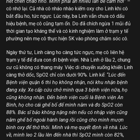
hết chén cháo nhỏ. Mình phải ăn nhiều lần để cầm hơi”
–
cô nhớ lại. Cả nhà cô nháo nhào kiếm oxy cho Linh khi cô
bắt đầu ho, tức ngực. Lúc này, ba Linh vẫn chưa có dấu
hiệu bệnh, mẹ cô cũng tạm ổn. Do đã chích ngừa 1 mũi đủ
thời gian tạo kháng thể và có kinh nghiệm làm ở trạm y tế
phường nên mẹ cô thực hiện 5K vào phòng chăm sóc cô.
Ngày thứ tư, Linh càng ho càng tức ngực, mẹ cô liên hệ
trạm y tế để đưa con đi bệnh viện. Nhà Linh ở lầu 2, chung
cư cũ không có thang máy. Việc di chuyển xuống khiến Linh
càng thở dốc, SpO2 chỉ còn dưới 90%. Linh kể:
“Lúc đến
Bệnh viện quận 6 thì họ không nhận, nói khu nhận bệnh
đang xây. Xe cấp cứu chở mình qua 3 bệnh viện nữa, họ
cũng không nhận. Đến bệnh viện cuối là Bệnh viện An
Bình, họ cho cái ghế bố để mình nằm và đo SpO2 còn
88%. Bác sĩ bảo không nặng nên nếu có nhập viện cũng
nằm ghế bố ngoài hành lang rồi cũng cho mình mượn
bình oxy để thở thôi. Mình và mẹ quyết định về nhà. Lúc
về, mình leo 2 lầu lên đến nhà thì SpO2 mình còn 82%,