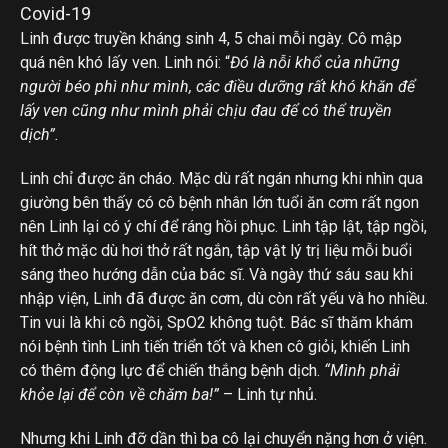
Linh được truyền kháng sinh 4, 5 chai mỗi ngày. Cô mập
quá nên khó lấy ven. Linh nói: “
Đó là nỗi khổ của những
người béo phì như mình, các điều dưỡng rất khó khăn để
lấy ven cũng như mình phải chịu đau để có thể truyền
dịch”.
Linh chỉ được ăn cháo. Mặc dù rất ngán nhưng khi nhìn qua
giường bên thấy có cô bệnh nhân lớn tuổi ăn cơm rất ngon
nên Linh lại có ý chí để ráng hồi phục. Linh tập lật, tập ngồi,
hít thở mặc dù hơi thở rất ngắn, tập vật lý trị liệu mỗi buổi
sáng theo hướng dẫn của bác sĩ. Và ngày thứ sáu sau khi
nhập viện, Linh đã được ăn cơm, dù còn rất yếu và ho nhiều.
Tin vui là khi cô ngồi, SpO2 không tuột. Bác sĩ thăm khám
nói bệnh tình Linh tiến triển tốt và khen cô giỏi, khiến Linh
có thêm động lực để chiến thắng bệnh dịch.
“Mình phải
khỏe lại để còn về chăm ba!”
– Linh tự nhủ.
Nhưng khi Linh đỡ dần thì ba cô lại chuyển nặng hơn ở viện.