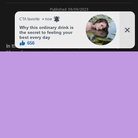
Published
09/09/2023
In this article:
Dicaprio
,
hẹn
,
hò
,
Italy
,
Leonardo
,
mẫu
,
người
,
Nhan
,
sắc