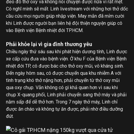
đeo đồ thở oxy và không nói chuyện được nữa vì rất mệt.
Cô nghĩ mình sẽ mất. Linh livestream với những hơi thở dốc
cầu cứu mọi người giúp nhập viện. May mắn đã mỉm cười
khi Linh được người bạn liên hệ đội thiện nguyện giúp cô
vào Bệnh viện Bệnh nhiệt đới TP.HCM.
Phải khỏe lại vì gia đình thương yêu
Chiều ngày thứ sáu sau khi phát hiện dương tính, Linh được
xe cấp cứu đưa vào bệnh viện. Ở khu F của Bệnh viện Bệnh
nhiệt đới TP, cô được bác cho thở oxy mũi, vô kháng sinh.
Đến ngày hôm sau, cô được chuyển qua khu nhiễm A với
tình trạng khó thở nặng hơn, phải chuyển từ thở oxy mũi
qua oxy chụp. Vẫn không có gì khả quan hơn vì sau khi
chụp X-quang phổi, Linh phải chuyển sang thở máy và phải
nằm sấp để dễ thở hơn. Trong 7 ngày thở máy, Linh chỉ
được ăn cháo và không tự ăn được, phải nhờ điều dưỡng
đút.