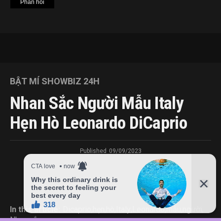
BẬT MÍ SHOWBIZ 24H
Nhan Sắc Người Mẫu Italy
Hẹn Hò Leonardo DiCaprio
Published
09/09/2023
In this article:
Dicaprio
,
hẹn
,
hò
,
Italy
,
Leonardo
,
mẫu
,
người
,
Nhan
,
sắc