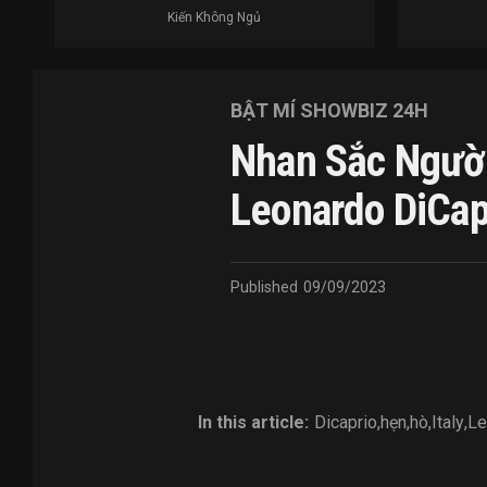
Kiến Không Ngủ
BẬT MÍ SHOWBIZ 24H
Nhan Sắc Người
Leonardo DiCap
Published
09/09/2023
In this article:
Dicaprio
,
hẹn
,
hò
,
Italy
,
Le