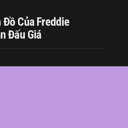
 Đồ Của Freddie
n Đấu Giá
ie
,
giá
,
hàng
,
lên
,
Mercury
,
món
,
sản