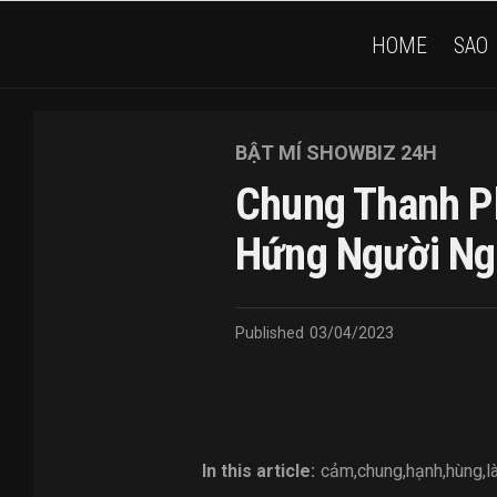
HOME
SAO
BẬT MÍ SHOWBIZ 24H
Chung Thanh 
Hứng Người Ng
Published
03/04/2023
In this article:
cảm
,
chung
,
hạnh
,
hùng
,
l