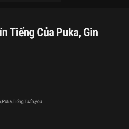
n Tiếng Của Puka, Gin
m
,
Puka
,
Tiếng
,
Tuấn
,
yêu