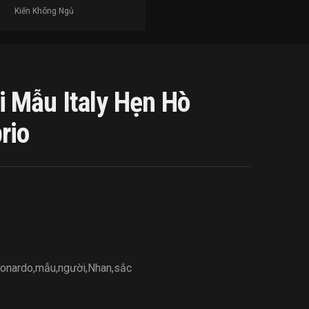
Kiến Không Ngủ
 Mẫu Italy Hẹn Hò
rio
onardo
,
mẫu
,
người
,
Nhan
,
sắc