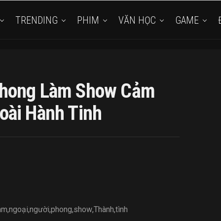
TRENDING
PHIM
VĂN HỌC
GAME
Phong Làm Show Cảm
oài Hành Tinh
àm
,
ngoại
,
người
,
phong
,
show
,
Thành
,
tình