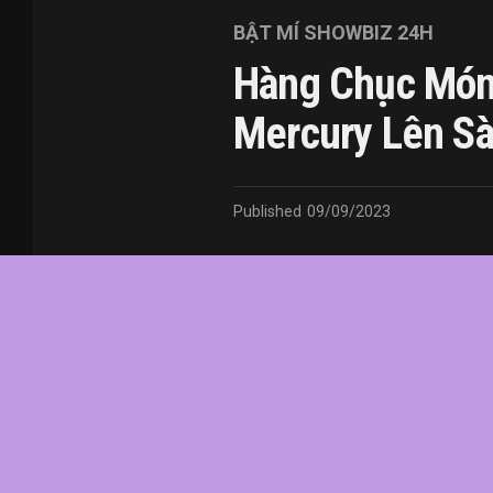
BẬT MÍ SHOWBIZ 24H
Hàng Chục Món
Mercury Lên Sà
Published
09/09/2023
In this article:
chức
,
của
,
đầu
,
đô
,
Fredd