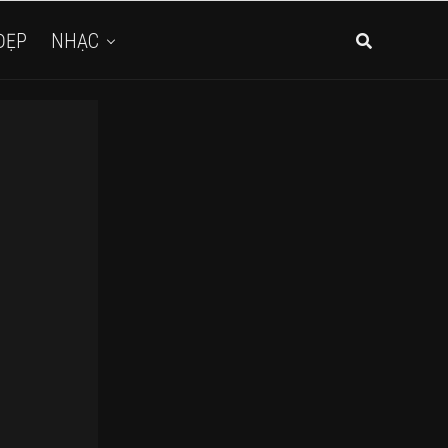
ĐẸP
NHẠC