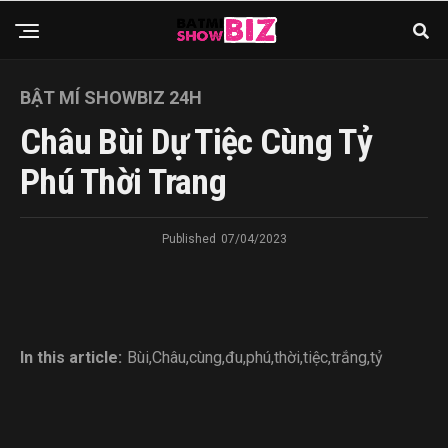
BẬT MÍ SHOWBIZ 24H
Châu Bùi Dự Tiệc Cùng Tỷ
Phú Thời Trang
Published
07/04/2023
In this article:
Bùi
,
Châu
,
cùng
,
đu
,
phú
,
thời
,
tiệc
,
trắng
,
tỷ