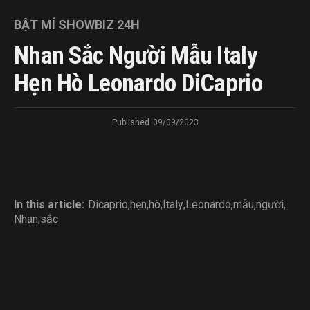
BẬT MÍ SHOWBIZ 24H
Nhan Sắc Người Mẫu Italy
Hẹn Hò Leonardo DiCaprio
Published
09/09/2023
In this article:
Dicaprio
,
hẹn
,
hò
,
Italy
,
Leonardo
,
mẫu
,
người
,
Nhan
,
sắc