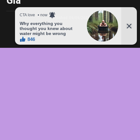
Giá
Published
09/09/2023
In this article:
chức
,
của
,
đầu
,
đô
,
Freddie
,
giá
,
hàng
,
lên
,
Mercury
,
món
,
sản