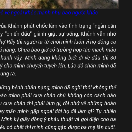
 có vẻ ngoài khỏe mạnh như bao người khác
 của Khánh phút chốc lâm vào tình trạng “ngàn cân
ày “chiến đấu” giành giật sự sống, Khánh vẫn nhớ
Chợ Rẫy thì người ta từ chối mình luôn vì họ đông ca
quá nặng. Chưa bao giờ có trường hợp tắc mạch máu
anh vậy. Mình đang không biết đi về đâu thì 30
ý cho mình chuyển tuyến lên. Lúc đó chân mình đã
tung ra.
ững bệnh nhân nặng, mình đã nghĩ thôi không thể
 báo mình phải cưa chân chứ không còn cách nào
cưa chân thì phải làm gì, rồi nhớ về những hoàn
ay mắn mình gặp ngoài đời họ đã làm gì? Tự nhiên
 Mình ký giấy đồng ý phẫu thuật và gọi điện cho ba
ếu có chết thì mình cũng gặp được ba mẹ lần cuối.