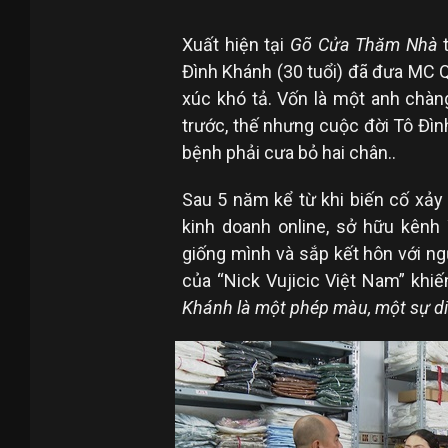
Xuất hiện tại
Gõ Cửa Thăm Nhà
t
Đình Khánh (30 tuổi) đã đưa MC
xúc khó tả. Vốn là một anh chàng
trước, thế nhưng cuộc đời Tô Đìn
bệnh phải cưa bỏ hai chân..
Sau 5 năm kể từ khi biến cố xảy
kinh doanh online, sở hữu kên
giống mình và sắp kết hôn với ng
của “Nick Vujicic Việt Nam” khi
Khánh là một phép màu, một sự diệ