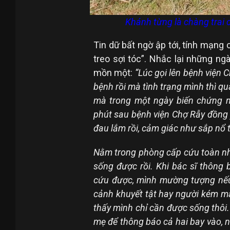
Khánh từng là chàng trai
Tin dữ bất ngờ ập tới, tính mạng
treo sợi tóc”. Nhắc lại những ng
mồn một:
“Lúc gọi lên bệnh viện 
bệnh rồi mà tình trạng mình thì 
mà trong một ngày biến chứng nh
phút sau bệnh viện Chợ Rẫy đồng 
đau lắm rồi, cảm giác như sắp nổ 
Nằm trong phòng cấp cứu toàn nh
sống được rồi. Khi bác sĩ thông
cứu được, mình mường tượng nếu 
cảnh khuyết tật hay người kém m
thấy mình chỉ cần được sống thôi.
mẹ để thông báo cả hai bay vào, n