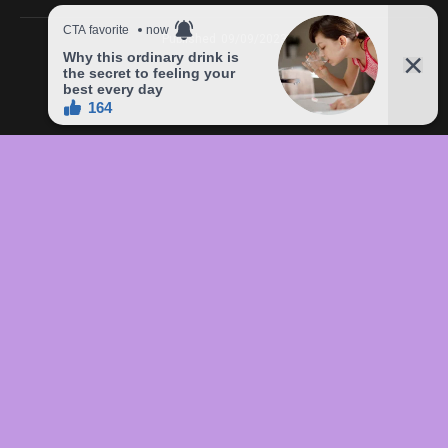
Published
09/09/2023
In this article:
chức
,
của
,
đầu
,
đô
,
Freddie
,
giá
,
hàng
,
lên
,
Mercury
,
món
,
sản