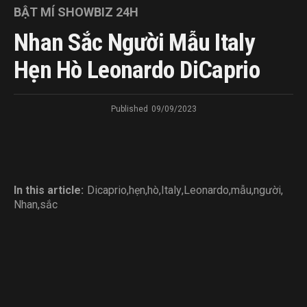
BẬT MÍ SHOWBIZ 24H
Nhan Sắc Người Mẫu Italy
Hẹn Hò Leonardo DiCaprio
Published
09/09/2023
In this article:
Dicaprio
,
hẹn
,
hò
,
Italy
,
Leonardo
,
mẫu
,
người
,
Nhan
,
sắc