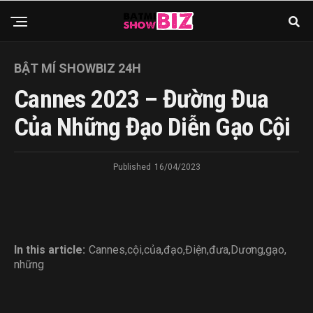
BẬT MÍ SHOWBIZ 24H
Cannes 2023 – Đường Đua
Của Những Đạo Diễn Gạo Cội
Published
16/04/2023
In this article:
Cannes
,
cội
,
của
,
đạo
,
Điện
,
đưa
,
Dương
,
gạo
,
những