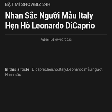
BẬT MÍ SHOWBIZ 24H
Nhan Sắc Người Mẫu Italy
Hẹn Hò Leonardo DiCaprio
Published
09/09/2023
In this article:
Dicaprio
,
hẹn
,
hò
,
Italy
,
Leonardo
,
mẫu
,
người
,
Nhan
,
sắc