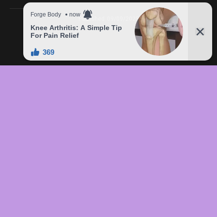
Published
09/09/2023
In this article:
chức
,
của
,
đầu
,
đô
,
Freddie
,
giá
,
hàng
,
lên
,
Mercury
,
món
,
sản