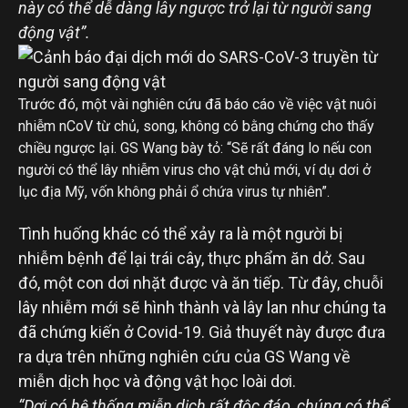
này có thể dễ dàng lây ngược trở lại từ người sang
động vật”.
Trước đó, một vài nghiên cứu đã báo cáo về việc vật nuôi
nhiễm nCoV từ chủ, song, không có bằng chứng cho thấy
chiều ngược lại. GS Wang bày tỏ: “Sẽ rất đáng lo nếu con
người có thể lây nhiễm virus cho vật chủ mới, ví dụ dơi ở
lục địa Mỹ, vốn không phải ổ chứa virus tự nhiên”.
Tình huống khác có thể xảy ra là một người bị
nhiễm bệnh để lại trái cây, thực phẩm ăn dở. Sau
đó, một con dơi nhặt được và ăn tiếp. Từ đây, chuỗi
lây nhiễm mới sẽ hình thành và lây lan như chúng ta
đã chứng kiến ở Covid-19. Giả thuyết này được đưa
ra dựa trên những nghiên cứu của GS Wang về
miễn dịch học và động vật học loài dơi.
“Dơi có hệ thống miễn dịch rất độc đáo, chúng có thể