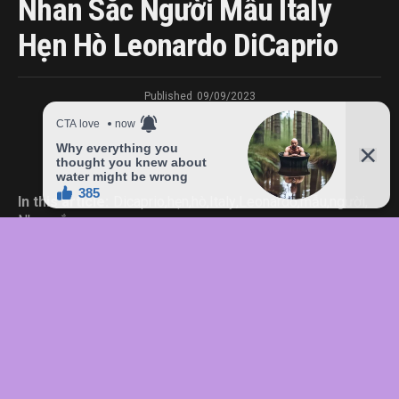
Nhan Sắc Người Mẫu Italy
Hẹn Hò Leonardo DiCaprio
Published
09/09/2023
In this article:
Dicaprio
,
hẹn
,
hò
,
Italy
,
Leonardo
,
mẫu
,
người
,
Nhan
,
sắc