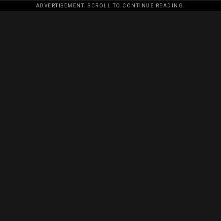
ADVERTISEMENT. SCROLL TO CONTINUE READING.