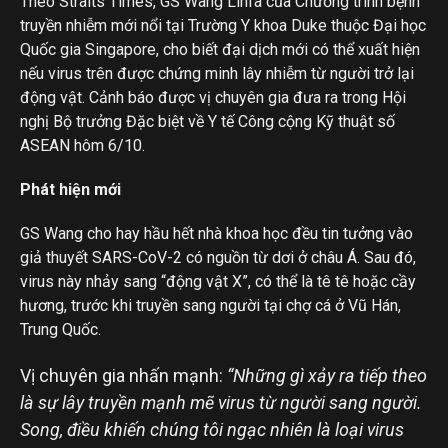
Theo Straits Times, GS Wang Linfa của Chương trình bệnh
truyền nhiễm mới nổi tại Trường Y khoa Duke thuộc Đại học
Quốc gia Singapore, cho biết đại dịch mới có thể xuất hiện
nếu virus trên được chứng minh lây nhiễm từ người trở lại
động vật. Cảnh báo được vị chuyên gia đưa ra trong Hội
nghị Bộ trưởng Đặc biệt về Y tế Công cộng Kỹ thuật số
ASEAN hôm 6/10.
Phát hiện mới
GS Wang cho hay hầu hết nhà khoa học đều tin tưởng vào
giả thuyết SARS-CoV-2 có nguồn từ dơi ở châu Á. Sau đó,
virus này nhảy sang “động vật X”, có thể là tê tê hoặc cầy
hương, trước khi truyền sang người tại chợ cá ở Vũ Hán,
Trung Quốc.
Vị chuyên gia nhấn mạnh:
“Những gì xảy ra tiếp theo
là sự lây truyền mạnh mẽ virus từ người sang người.
Song, điều khiến chúng tôi ngạc nhiên là loại virus