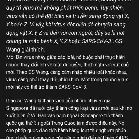
duy trì virus mà không phát triển bệnh. Tuy nhiên,
virus vẫn có thể đột biến và truyền sang động vật X,
Y hoặc Z. Vì vậy, khi virus đột biến đó chuyển sang
động vật X, Y, Z và đến với con người, đây sẽ là nơi
chúng ta mắc bệnh X, Y, Z hoặc SARS-CoV-3”,
GS
Wang giải thích.
Mỗi lần virus nhảy giữa các loài, nó buộc phải thực hiện
những thay đổi lớn về mặt di truyền, thích nghi với vật chủ
mới. Theo GS Wang, càng xâm nhập nhiều loài khác nhau,
virus càng phải thay đổi nhiều hơn. Một trong những virus
mới này có thể trở thành SARS-CoV-3.
Giáo sư Wang là thành viên của nhóm chuyên gia
Singapore đã nuôi cấy thành công loại virus mới sau khi nó
xuất hiện ở Vũ Hán vào năm ngoái. Singapore trở thành
quốc gia thứ 3 ngoài Trung Quốc làm được điều này. Nó
cho phép quốc đảo tiến hành hàng loạt thử nghiệm phản
ứng chuỗi polymerase của riêng mình để phát hiện SARS-