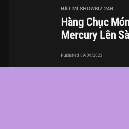
BẬT MÍ SHOWBIZ 24H
Hàng Chục Món
Mercury Lên Sà
Published
09/09/2023
In this article:
chức
,
của
,
đầu
,
đô
,
Fredd