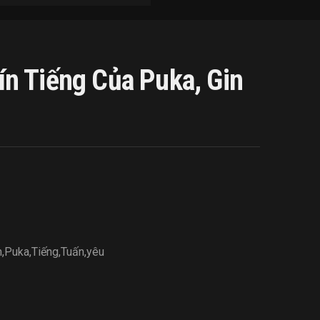
n Tiếng Của Puka, Gin
m
,
Puka
,
Tiếng
,
Tuấn
,
yêu