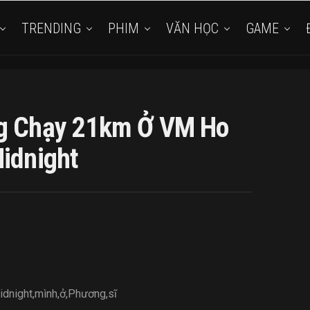
TRENDING
PHIM
VĂN HỌC
GAME
ng Chạy 21km Ở VM Ho
Midnight
idnight
,
mình
,
ở
,
Phương
,
sĩ