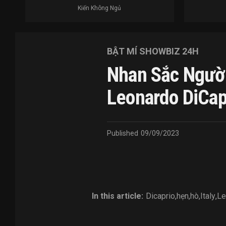
Kiến Không Ngủ
BẬT MÍ SHOWBIZ 24H
Nhan Sắc Người
Leonardo DiCap
Published
09/09/2023
In this article:
Dicaprio
,
hẹn
,
hò
,
Italy
,
Le