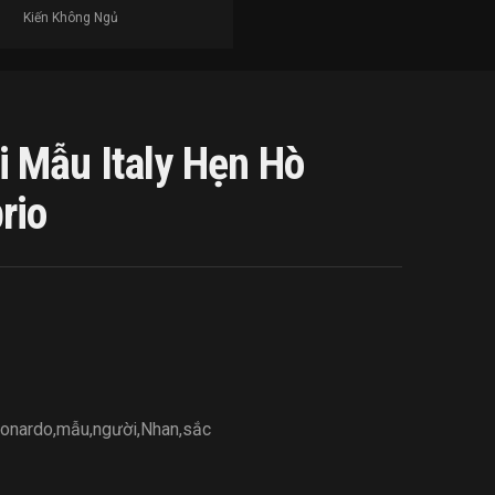
Kiến Không Ngủ
 Mẫu Italy Hẹn Hò
rio
onardo
,
mẫu
,
người
,
Nhan
,
sắc