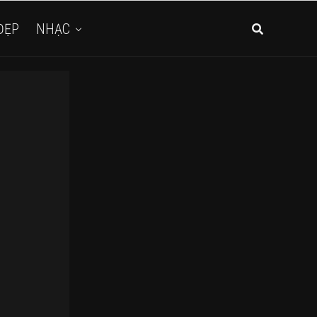
ĐẸP
NHẠC