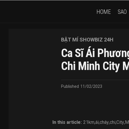
HOME
SAO
BẬT MÍ SHOWBIZ 24H
Ca Sĩ Ái Phươ
Chi Minh City 
Published
11/02/2023
In this article:
21km
,
ái
,
cháy
,
chi
,
City
,
M