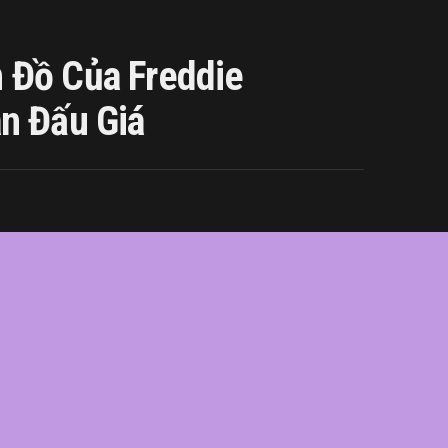
 Đồ Của Freddie
n Đấu Giá
ie
,
giá
,
hàng
,
lên
,
Mercury
,
món
,
sản