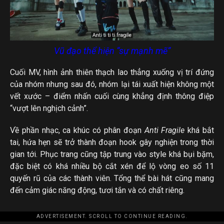
Vũ đạo thể hiện “sự mạnh mẽ”
Cuối MV, hình ảnh thiên thạch lao thẳng xuống vị trí đứng
của nhóm nhưng sau đó, nhóm lại tái xuất hiện không một
vết xước – điểm nhấn cuối cùng khẳng định thông điệp
“vượt lên nghịch cảnh”.
Về phần nhạc, ca khúc có phân đoạn
Anti Fragile
khá bắt
tai, hứa hẹn sẽ trở thành đoạn hook gây nghiện trong thời
gian tới. Phục trang cũng tập trung vào style khá bụi bặm,
đặc biệt có khá nhiều bộ cắt xén để lộ vòng eo số 11
quyến rũ của các thành viên. Tổng thể bài hát cũng mang
đến cảm giác năng động, tươi tắn và có chất riêng.
ADVERTISEMENT. SCROLL TO CONTINUE READING.