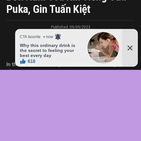
Puka, Gin Tuấn Kiệt
Published
09/09/2023
In this article:
bốn
,
của
,
gìn
,
kiệt
,
kín
,
năm
,
Puka
,
Tiếng
,
Tuấn
,
yêu