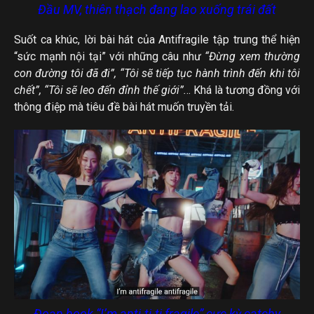
Đầu MV, thiên thạch đang lao xuống trái đất
Suốt ca khúc, lời bài hát của Antifragile tập trung thể hiện
“sức mạnh nội tại” với những câu như
“Đừng xem thường
con đường tôi đã đi”, “Tôi sẽ tiếp tục hành trình đến khi tôi
chết”, “Tôi sẽ leo đến đỉnh thế giới”.
.. Khá là tương đồng với
thông điệp mà tiêu đề bài hát muốn truyền tải.
Đoạn hook “I’m anti-ti-ti fragile” cực kỳ catchy