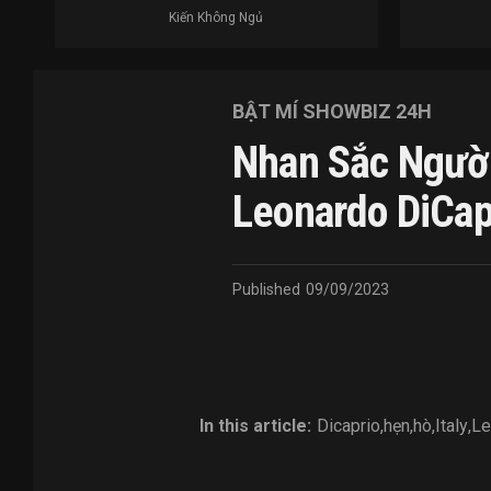
Kiến Không Ngủ
BẬT MÍ SHOWBIZ 24H
Nhan Sắc Người
Leonardo DiCap
Published
09/09/2023
In this article:
Dicaprio
,
hẹn
,
hò
,
Italy
,
Le