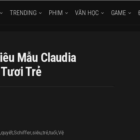
TRENDING
PHIM
VĂN HỌC
GAME
Siêu Mẫu Claudia
 Tươi Trẻ
,
quyết
,
Schiffer
,
siêu
,
trẻ
,
tuổi
,
Vệ