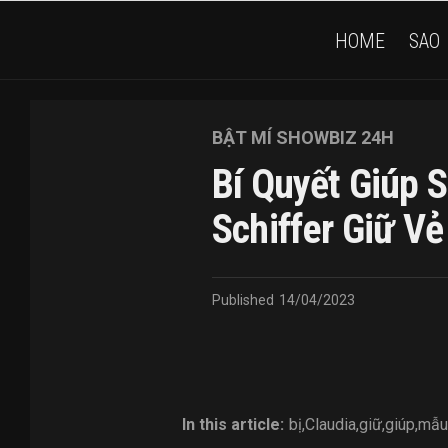
HOME
SAO
BẬT MÍ SHOWBIZ 24H
Bí Quyết Giúp 
Schiffer Giữ Vẻ
Published
14/04/2023
In this article:
bị
,
Claudia
,
giữ
,
giúp
,
mẫu