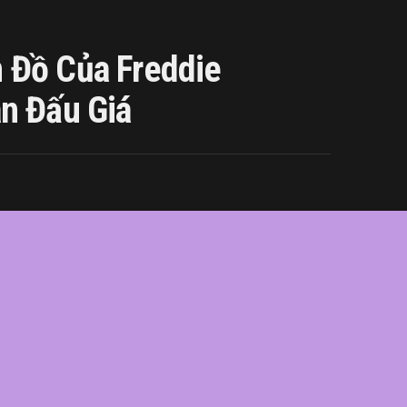
 Đồ Của Freddie
n Đấu Giá
ie
,
giá
,
hàng
,
lên
,
Mercury
,
món
,
sản