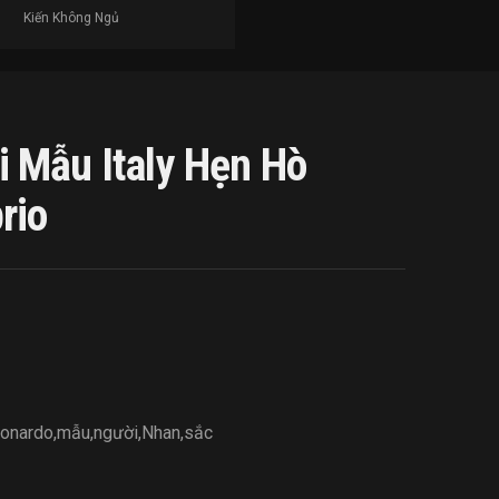
Kiến Không Ngủ
 Mẫu Italy Hẹn Hò
rio
onardo
,
mẫu
,
người
,
Nhan
,
sắc