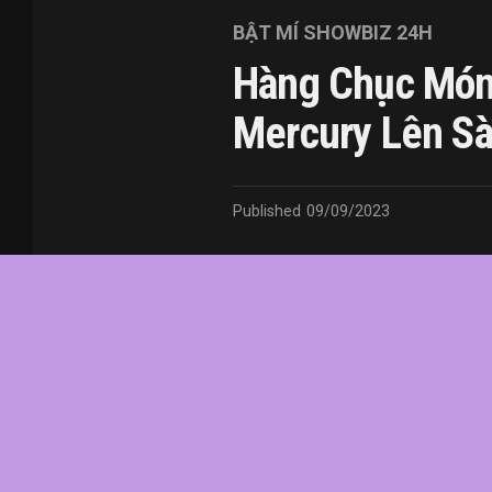
BẬT MÍ SHOWBIZ 24H
Hàng Chục Món
Mercury Lên Sà
Published
09/09/2023
In this article:
chức
,
của
,
đầu
,
đô
,
Fredd