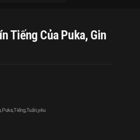
n Tiếng Của Puka, Gin
m
,
Puka
,
Tiếng
,
Tuấn
,
yêu