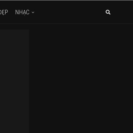
ĐẸP
NHẠC