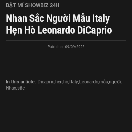
BẬT MÍ SHOWBIZ 24H
Nhan Sắc Người Mẫu Italy
Hẹn Hò Leonardo DiCaprio
Published
09/09/2023
In this article:
Dicaprio
,
hẹn
,
hò
,
Italy
,
Leonardo
,
mẫu
,
người
,
Nhan
,
sắc