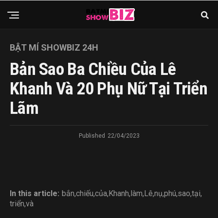
BẬT MÍ SHOWBIZ 24H
Bản Sao Ba Chiều Của Lê
Khanh Và 20 Phụ Nữ Tại Triển
Lãm
Published
22/04/2023
In this article:
bắn
,
chiếu
,
của
,
Khanh
,
làm
,
Lê
,
nụ
,
phú
,
sao
,
tại
,
triển
,
và