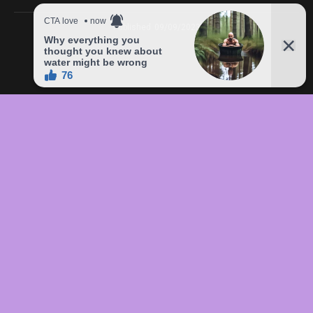
Published
09/09/2023
In this article:
chức
,
của
,
đầu
,
đô
,
Freddie
,
giá
,
hàng
,
lên
,
Mercury
,
món
,
sản