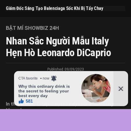
Giám Đốc Sáng Tạo Balenciaga Sốc Khi Bị Tẩy Chay
BẬT MÍ SHOWBIZ 24H
Nhan Sắc Người Mẫu Italy
Hẹn Hò Leonardo DiCaprio
Published
09/09/2023
In this article:
Dicaprio
,
hẹn
,
hò
,
Italy
,
Leonardo
,
mẫu
,
người
,
Nhan
,
sắc