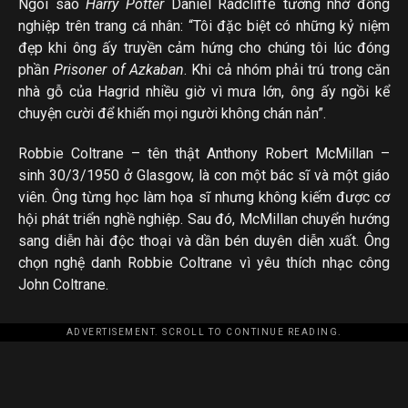
Ngôi sao
Harry Potter
Daniel Radcliffe tưởng nhớ đồng
nghiệp trên trang cá nhân: “Tôi đặc biệt có những kỷ niệm
đẹp khi ông ấy truyền cảm hứng cho chúng tôi lúc đóng
phần
Prisoner of Azkaban
. Khi cả nhóm phải trú trong căn
nhà gỗ của Hagrid nhiều giờ vì mưa lớn, ông ấy ngồi kể
chuyện cười để khiến mọi người không chán nản”.
Robbie Coltrane – tên thật Anthony Robert McMillan –
sinh 30/3/1950 ở Glasgow, là con một bác sĩ và một giáo
viên. Ông từng học làm họa sĩ nhưng không kiếm được cơ
hội phát triển nghề nghiệp. Sau đó, McMillan chuyển hướng
sang diễn hài độc thoại và dần bén duyên diễn xuất. Ông
chọn nghệ danh Robbie Coltrane vì yêu thích nhạc công
John Coltrane.
ADVERTISEMENT. SCROLL TO CONTINUE READING.