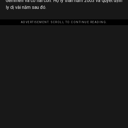
Gemmell và có hai con. Họ ly thân năm 2003 và quyết định
ly dị vài năm sau đó.
ADVERTISEMENT. SCROLL TO CONTINUE READING.