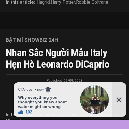
In this article:
Hagrid
,
Harry Potter
,
Robbie Coltrane
BẬT MÍ SHOWBIZ 24H
Nhan Sắc Người Mẫu Italy
Hẹn Hò Leonardo DiCaprio
Published
09/09/2023
In this article:
Dicaprio
,
hẹn
,
hò
,
Italy
,
Leonardo
,
mẫu
,
người
,
Nhan
,
sắc