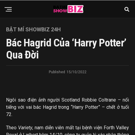
BẬT MÍ SHOWBIZ 24H
Bác Hagrid Của ‘Harry Potter’
Qua Đời
Published
15/10/2022
Ngôi sao điện ảnh người Scotland Robbie Coltrane – nổi
tiếng với vai bác Hagrid trong “Harry Potter” – chết ở tuổi
72.
Theo
Variety
, nam diễn viên mất tại bệnh viện Forth Valley
Royal ở Larbert hôm 14/10, công ty quản lý xác nhận thông