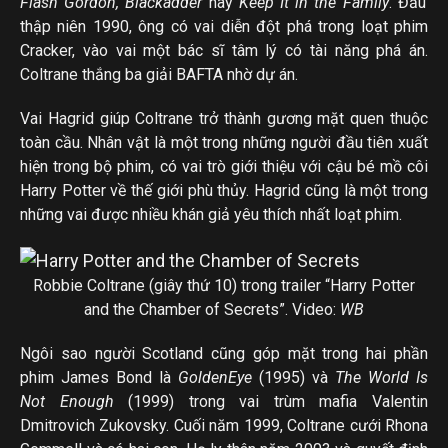
Flash Gordon, Blackadder
hay
Keep It in the Family
. Đầu
thập niên 1990, ông có vai diễn đột phá trong loạt phim
Cracker, vào vai một bác sĩ tâm lý có tài năng phá án.
Coltrane thắng ba giải BAFTA nhờ dự án.
Vai Hagrid giúp Coltrane trở thành gương mặt quen thuộc
toàn cầu. Nhân vật là một trong những người đầu tiên xuất
hiện trong bộ phim, có vai trò giới thiệu với cậu bé mồ côi
Harry Potter về thế giới phù thủy. Hagrid cũng là một trong
những vai được nhiều khán giả yêu thích nhất loạt phim.
Robbie Coltrane (giây thứ 10) trong trailer “Harry Potter
and the Chamber of Secrets”. Video:
WB
Ngôi sao người Scotland cũng góp mặt trong hai phần
phim James Bond là
GoldenEye
(1995) và
The World Is
Not Enough
(1999) trong vai trùm mafia Valentin
Dmitrovich Zukovsky. Cuối năm 1999, Coltrane cưới Rhona