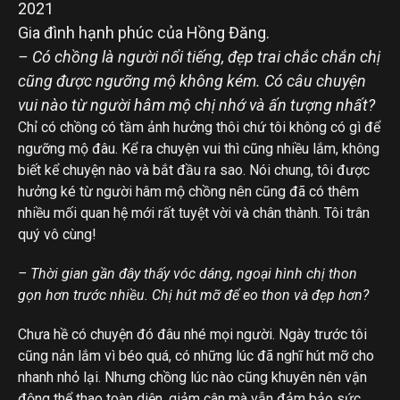
Gia đình hạnh phúc của Hồng Đăng.
– Có chồng là người nổi tiếng, đẹp trai chắc chắn chị
cũng được ngưỡng mộ không kém. Có câu chuyện
vui nào từ người hâm mộ chị nhớ và ấn tượng nhất?
Chỉ có chồng có tầm ảnh hưởng thôi chứ tôi không có gì để
ngưỡng mộ đâu. Kể ra chuyện vui thì cũng nhiều lắm, không
biết kể chuyện nào và bắt đầu ra sao. Nói chung, tôi được
hưởng ké từ người hâm mộ chồng nên cũng đã có thêm
nhiều mối quan hệ mới rất tuyệt vời và chân thành. Tôi trân
quý vô cùng!
– Thời gian gần đây thấy vóc dáng, ngoại hình chị thon
gọn hơn trước nhiều. Chị hút mỡ để eo thon và đẹp hơn?
Chưa hề có chuyện đó đâu nhé mọi người. Ngày trước tôi
cũng nản lắm vì béo quá, có những lúc đã nghĩ hút mỡ cho
nhanh nhỏ lại. Nhưng chồng lúc nào cũng khuyên nên vận
động thể thao toàn diện, giảm cân mà vẫn đảm bảo sức