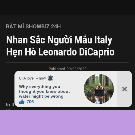
BẬT MÍ SHOWBIZ 24H
Nhan Sắc Người Mẫu Italy
Hẹn Hò Leonardo DiCaprio
Published
09/09/2023
In this article:
Dicaprio
,
hẹn
,
hò
,
Italy
,
Leonardo
,
mẫu
,
người
,
Nhan
,
sắc