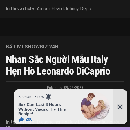
In this article:
Amber Heard
,
Johnny Depp
BẬT MÍ SHOWBIZ 24H
Nhan Sắc Người Mẫu Italy
Hẹn Hò Leonardo DiCaprio
Published
09/09/2023
In this article:
Dicaprio
,
hẹn
,
hò
,
Italy
,
Leonardo
,
mẫu
,
người
,
Nhan
,
sắc