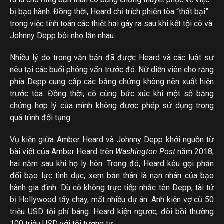
bị bạo hành. Đồng thời, Heard chỉ trích phiên tòa “thất bại”
trong việc tính toán các thiệt hại gây ra sau khi kết tội cô và
Johnny Depp bôi nhọ lẫn nhau.
Nhiều lý do trong văn bản đã được Heard và các luật sư
nêu tại các buổi phỏng vấn trước đó. Nữ diễn viên cho rằng
phía Depp cung cấp các bằng chứng không nên xuất hiện
trước tòa. Đồng thời, cô cũng bức xúc khi một số bằng
chứng hợp lý của mình không được phép sử dụng trong
quá trình đối tụng.
Vụ kiện giữa Amber Heard và Johnny Depp khởi nguồn từ
bài viết của Amber Heard trên
Washington Post
năm 2018,
hai năm sau khi họ ly hôn. Trong đó, Heard kêu gọi phản
đối bạo lực tình dục, xem bản thân là nạn nhân của bạo
hành gia đình. Dù cô không trực tiếp nhắc tên Depp, tài tử
bị Hollywood tẩy chay, mất nhiều dự án. Anh kiện vợ cũ 50
triệu USD tội phỉ báng. Heard kiện ngược, đòi bồi thường
100 triệu USD với tội tương tự.