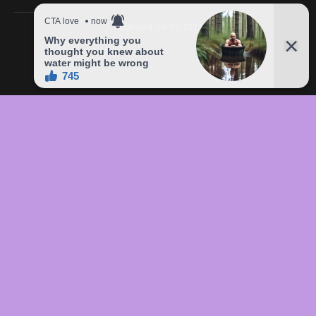
Published
09/09/2023
In this article:
chức
,
của
,
đầu
,
đô
,
Freddie
,
giá
,
hàng
,
lên
,
Mercury
,
món
,
sản