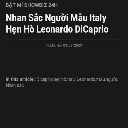
BẬT MÍ SHOWBIZ 24H
Nhan Sắc Người Mẫu Italy
Hẹn Hò Leonardo DiCaprio
Published
09/09/2023
In this article:
Dicaprio
,
hẹn
,
hò
,
Italy
,
Leonardo
,
mẫu
,
người
,
Nhan
,
sắc