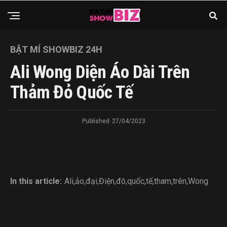
BẬT MÍ SHOWBIZ 24H
Ali Wong Diện Áo Dài Trên
Thảm Đỏ Quốc Tế
Published
27/04/2023
In this article:
Ali
,
ảo
,
đại
,
Điện
,
đô
,
quốc
,
tế
,
tham
,
trên
,
Wong