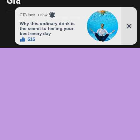
Giá
Published
09/09/2023
In this article:
chức
,
của
,
đầu
,
đô
,
Freddie
,
giá
,
hàng
,
lên
,
Mercury
,
món
,
sản