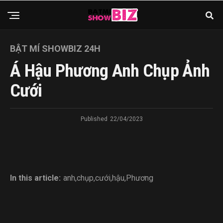
BẬT MÍ SHOWBIZ 24H
Á Hậu Phương Anh Chụp Ảnh
Cưới
Published
22/04/2023
In this article:
anh
,
chụp
,
cưới
,
hậu
,
Phương