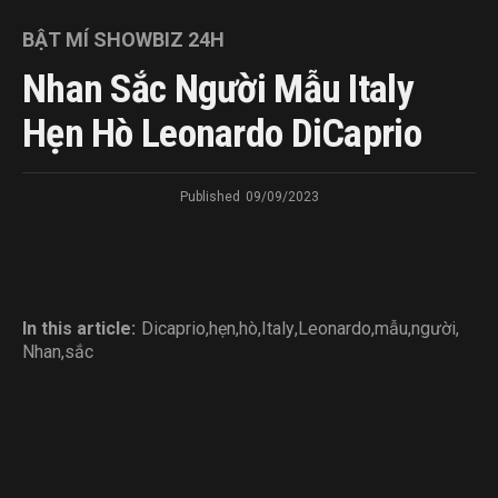
BẬT MÍ SHOWBIZ 24H
Nhan Sắc Người Mẫu Italy
Hẹn Hò Leonardo DiCaprio
Published
09/09/2023
In this article:
Dicaprio
,
hẹn
,
hò
,
Italy
,
Leonardo
,
mẫu
,
người
,
Nhan
,
sắc