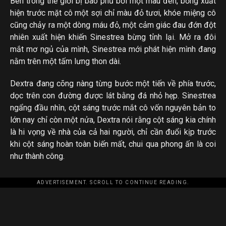
Bên trong thế giới bị bao phủ bởi một màu đen, bỗng xuất
hiện trước mặt cô một sợi chỉ màu đỏ tươi, khóe miệng cô
cũng chảy ra một dòng máu đỏ, một cảm giác đau đớn đột
nhiên xuất hiện khiến Sinestrea bừng tỉnh lại. Mở ra đôi
mắt mơ ngủ của mình, Sinestrea mới phát hiện mình đang
nằm trên một tấm lưng thon dài.
Dextra đang cõng nàng từng bước một tiến về phía trước,
dọc trên con đường được lát bằng đá nhỏ hẹp. Sinestrea
ngẩng đầu nhìn, cột sáng trước mắt cô vốn nguyên bản to
lớn nay chỉ còn một nửa, Dextra nói rằng cột sáng kia chính
là hi vọng về nhà của cả hai người, chỉ cần đuổi kịp trước
khi cột sáng hoàn toàn biến mất, chui qua phong ấn là coi
như thành công.
ADVERTISEMENT. SCROLL TO CONTINUE READING.