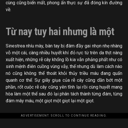
cùng cũng biến mất, phong ấn thực sự đã đóng kín đường
về.
Từ nay tuy hai nhưng là một
Sinestrea nhíu mày, bàn tay bị đâm đầy gai nhọn nhẹ nhàng
vỗ một cái, càng nhiều huyết khí đỏ rực từ trên da thịt nàng
xuất hiện, những rễ cây khổng lồ kia vẫn phảng phất như có
sinh mệnh điên cuồng vùng vẫy, thế nhưng dù làm cách nào
nó cũng không thể thoát khỏi thủy triều máu đang quấn
quanh cơ thể. Sự giãy giụa của rễ cây cũng dần bớt một
phần, rốt cuộc rễ cây cũng yên tĩnh lại rồi cùng huyết mang
hòa làm một thể sau đó lại phân tách thành từng đám, từng
đám mây máu, một giọt một giọt lại một giọt.
ADVERTISEMENT. SCROLL TO CONTINUE READING.