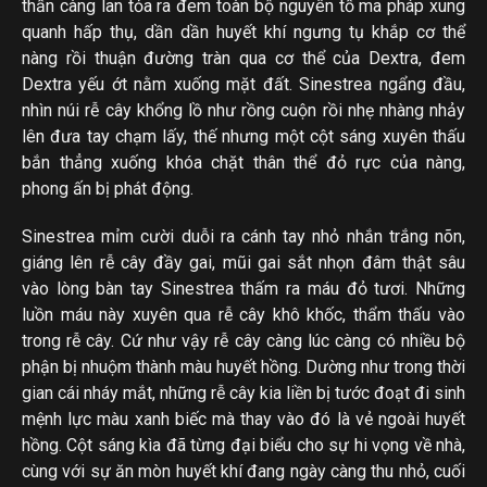
thần càng lan tỏa ra đem toàn bộ nguyên tố ma pháp xung
quanh hấp thụ, dần dần huyết khí ngưng tụ khắp cơ thể
nàng rồi thuận đường tràn qua cơ thể của Dextra, đem
Dextra yếu ớt nằm xuống mặt đất. Sinestrea ngẩng đầu,
nhìn núi rễ cây khổng lồ như rồng cuộn rồi nhẹ nhàng nhảy
lên đưa tay chạm lấy, thế nhưng một cột sáng xuyên thấu
bắn thẳng xuống khóa chặt thân thể đỏ rực của nàng,
phong ấn bị phát động.
Sinestrea mỉm cười duỗi ra cánh tay nhỏ nhắn trắng nõn,
giáng lên rễ cây đầy gai, mũi gai sắt nhọn đâm thật sâu
vào lòng bàn tay Sinestrea thấm ra máu đỏ tươi. Những
luồn máu này xuyên qua rễ cây khô khốc, thẩm thấu vào
trong rễ cây. Cứ như vậy rễ cây càng lúc càng có nhiều bộ
phận bị nhuộm thành màu huyết hồng. Dường như trong thời
gian cái nháy mắt, những rễ cây kia liền bị tước đoạt đi sinh
mệnh lực màu xanh biếc mà thay vào đó là vẻ ngoài huyết
hồng. Cột sáng kìa đã từng đại biểu cho sự hi vọng về nhà,
cùng với sự ăn mòn huyết khí đang ngày càng thu nhỏ, cuối