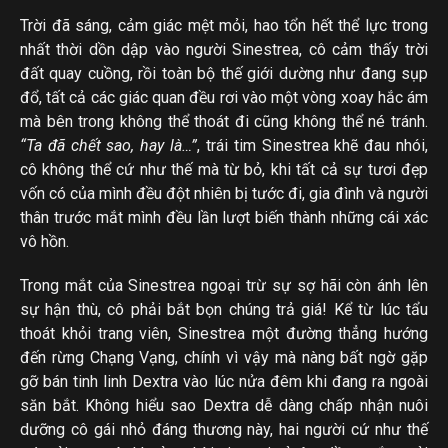
Trời đã sáng, cảm giác mệt mỏi, hao tổn hết thể lực trong
nhất thời dồn dập vào người Sinestrea, cô cảm thấy trời
đất quay cuồng, rồi toàn bộ thế giới dường như đang sụp
đổ, tất cả các giác quan đều rơi vào một vòng xoay hắc ám
mà bên trong không thể thoát đi cũng không thể né tránh.
“Ta đã chết sao, hay là…”
, trái tim Sinestrea khẽ đau nhói,
cô không thể
cứ như thế mà từ bỏ, khi tất cả sự tươi đẹp
vốn có của mình đều đột nhiên bị tước đi, gia đình và người
thân trước mắt mình đều lần lượt biến thành những cái xác
vô hồn.
Trong mắt của Sinestrea ngoại trừ sự sợ hãi còn ánh lên
sự hận thù, cô phải bắt bọn chúng trả giá! Kể từ lúc tẩu
thoát khỏi trang viên, Sinestrea một đường thẳng hướng
đến rừng Chạng Vạng, chính vì vậy mà nàng bất ngờ gặp
gỡ bán tinh linh Dextra vào lúc nửa đêm khi đang ra ngoài
săn bắt. Không hiểu sao Dextra dễ dàng chấp nhận nuôi
dưỡng cô gái nhỏ đáng thương này, hai người cứ như thế