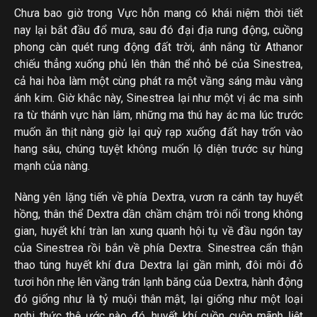
Chưa bao giờ trong Vực hỗn mang có khái niệm thời tiết
nay lại bắt đầu đổ mưa, sau đó đại địa rung động, cuồng
phong càn quét rung động đất trời, ánh nắng từ Athanor
chiếu thẳng xuống phủ lên thân thể nhỏ bé của Sinestrea,
cả hai hòa làm một cùng phát ra một vầng sáng màu vàng
ánh kim. Giờ khắc này, Sinestrea lại như một vị ác ma sinh
ra từ thánh vực hàn lâm, những ma thú hay ác ma lúc trước
muốn ăn thịt nàng giờ lại quỳ rạp xuống đất hay trốn vào
hang sâu, chúng tuyệt không muốn lộ diện trước sự hùng
mạnh của nàng.
Nàng yên lặng tiến về phía Dextra, vươn ra cánh tay huyết
hồng, thân thể Dextra dần chầm chậm trôi nổi trong không
gian, huyết khí tràn lan xung quanh hội tụ về đầu ngón tay
của Sinestrea rồi bắn về phía Dextra. Sinestrea cẩn thận
thao túng huyết khí đưa Dextra lại gần mình, đôi môi đỏ
tươi hôn nhẹ lên vầng trán lạnh băng của Dextra, hành động
đó giống như là tỷ muội thân mật, lại giống như một loại
nghi thức thệ ước nào đó, huyết khí cuồn cuộn mãnh liệt