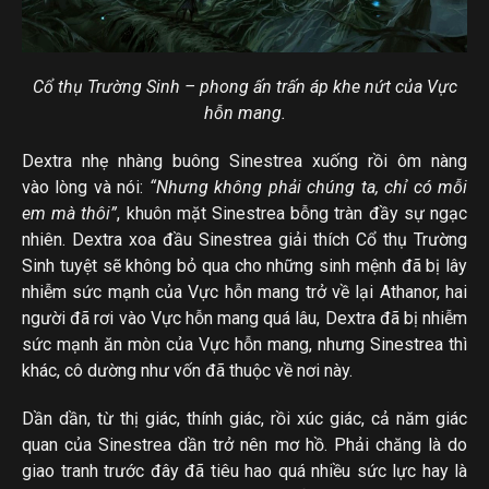
Cổ thụ Trường Sinh – phong ấn trấn áp khe nứt của Vực
hỗn mang.
Dextra nhẹ nhàng buông Sinestrea xuống rồi ôm nàng
vào lòng và nói:
“Nhưng không phải chúng ta, chỉ có mỗi
em mà thôi”
, khuôn mặt Sinestrea bỗng tràn đầy sự ngạc
nhiên. Dextra xoa đầu Sinestrea giải thích Cổ thụ Trường
Sinh tuyệt sẽ không bỏ qua cho những sinh mệnh đã bị lây
nhiễm sức mạnh của Vực hỗn mang trở về lại Athanor, hai
người đã rơi vào Vực hỗn mang quá lâu, Dextra đã bị nhiễm
sức mạnh ăn mòn của Vực hỗn mang, nhưng Sinestrea thì
khác, cô dường như vốn đã thuộc về nơi này.
Dần dần, từ thị giác, thính giác, rồi xúc giác, cả năm giác
quan của Sinestrea dần trở nên mơ hồ. Phải chăng là do
giao tranh trước đây đã tiêu hao quá nhiều sức lực hay là