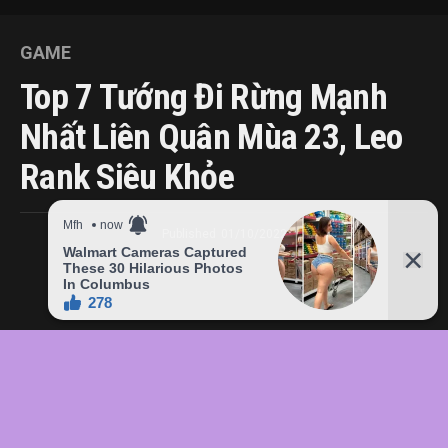
GAME
Top 7 Tướng Đi Rừng Mạnh
Nhất Liên Quân Mùa 23, Leo
Rank Siêu Khỏe
Published
01/10/2022
Tuy đi rừng khá khó nhưng đây luôn là vị trí được phần
chơi Liên Quân yêu thích và lựa chọn. Nếu cảm thấy khả
năng đi rừng của mình đã chưa ổn thì bài viết sau đây sẽ
chia sẻ những kinh nghiệm giúp bạn đi rừng cực kỳ hiệu