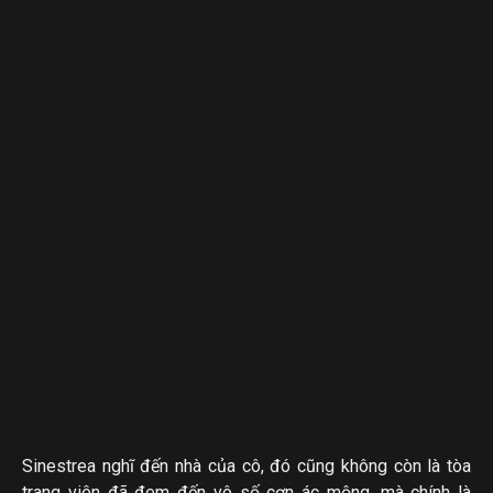
Sinestrea nghĩ đến nhà của cô, đó cũng không còn là tòa
trang viên đã đem đến vô số cơn ác mộng, mà chính là