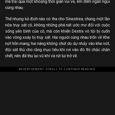
mà trải qua một khoảng thời gian vui vẻ, êm đềm ngắn ngủi
cùng nhau.
Thế nhưng kẻ địch nào có tha cho Sinestrea, chúng một lần
nữa truy sát cô, không những phá nát ước mơ đối với cuộc
sống yên bình của cô, mà còn khiến Dextra vô tội bị cuốn
vào vòng xoáy bị truy sát. Hai người cùng nhau trốn về Khe
nứt hỗn mang, hai nàng không chút do dự nhảy vào khe nứt,
đội sát thủ cho rằng mục tiêu khi rơi vào đó thì chắc chắn
chết, nên đã thu lại vũ khí và rút lui trở về.
ADVERTISEMENT. SCROLL TO CONTINUE READING.