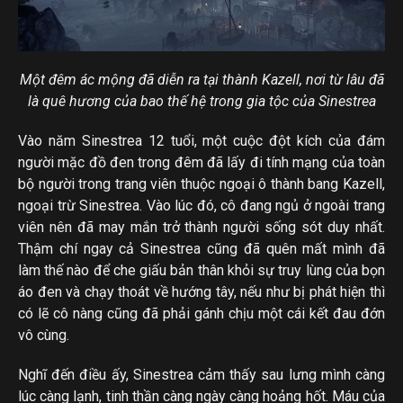
Một đêm ác mộng đã diễn ra tại thành Kazell, nơi từ lâu đã
là quê hương của bao thế hệ trong gia tộc của Sinestrea
Vào năm Sinestrea 12 tuổi, một cuộc đột kích của đám
người mặc đồ đen trong đêm đã lấy đi tính mạng của toàn
bộ người trong trang viên thuộc ngoại ô thành bang Kazell,
ngoại trừ Sinestrea. Vào lúc đó, cô đang ngủ ở ngoài trang
viên nên đã may mắn trở thành người sống sót duy nhất.
Thậm chí ngay cả Sinestrea cũng đã quên mất mình đã
làm thế nào để che giấu bản thân khỏi sự truy lùng của bọn
áo đen và chạy thoát về hướng tây, nếu như bị phát hiện thì
có lẽ cô nàng cũng đã phải gánh chịu một cái kết đau đớn
vô cùng.
Nghĩ đến điều ấy, Sinestrea cảm thấy sau lưng mình càng
lúc càng lạnh, tinh thần càng ngày càng hoảng hốt. Máu của