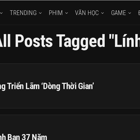
TRENDING
PHIM
VĂN HỌC
GAME
ll Posts Tagged "lín
g Triển Lãm ‘Dòng Thời Gian’
ình Bạn 37 Năm