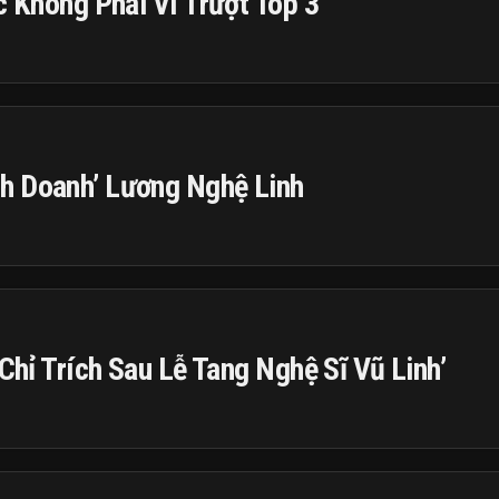
c Không Phải Vì Trượt Top 3’
h Doanh’ Lương Nghệ Linh
 Chỉ Trích Sau Lễ Tang Nghệ Sĩ Vũ Linh’