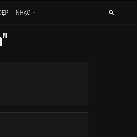
ĐẸP
NHẠC
h"